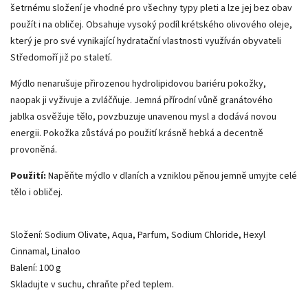
šetrnému složení je vhodné pro všechny typy pleti a lze jej bez obav
použít i na obličej. Obsahuje vysoký podíl krétského olivového oleje,
který je pro své vynikající hydratační vlastnosti využíván obyvateli
Středomoří již po staletí.
Mýdlo nenarušuje přirozenou hydrolipidovou bariéru pokožky,
naopak ji vyživuje a zvláčňuje. Jemná přírodní vůně granátového
jablka osvěžuje tělo, povzbuzuje unavenou mysl a dodává novou
energii. Pokožka zůstává po použití krásně hebká a decentně
provoněná.
Použití:
Napěňte mýdlo v dlaních a vzniklou pěnou jemně umyjte celé
tělo i obličej.
Složení: Sodium Olivate, Aqua, Parfum, Sodium Chloride, Hexyl
Cinnamal, Linaloo
Balení: 100 g
Skladujte v suchu, chraňte před teplem.