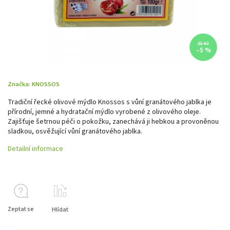
35 Kč
–5 %
Značka:
KNOSSOS
Tradiční řecké olivové mýdlo Knossos s vůní granátového jablka je
přírodní, jemné a hydratační mýdlo vyrobené z olivového oleje.
Zajišťuje šetrnou péči o pokožku, zanechává ji hebkou a provoněnou
sladkou, osvěžující vůní granátového jablka.
Detailní informace
Zeptat se
Hlídat