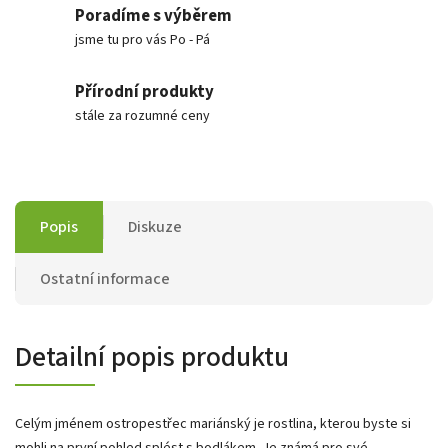
Poradíme s výběrem
jsme tu pro vás Po - Pá
Přírodní produkty
stále za rozumné ceny
Popis
Diskuze
Ostatní informace
Detailní popis produktu
Celým jménem ostropestřec mariánský je rostlina, kterou byste si
mohli na první pohled splést s bodlákem. Je známá pro své