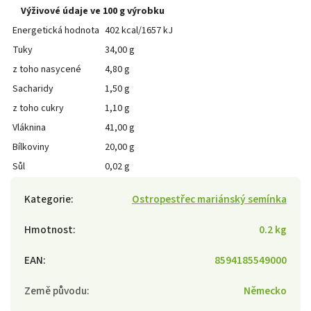
Výživové údaje ve 100 g výrobku
Energetická hodnota
402 kcal/1657 kJ
Tuky
34,00 g
z toho nasycené
4,80 g
Sacharidy
1,50 g
z toho cukry
1,10 g
Vláknina
41,00 g
Bílkoviny
20,00 g
Sůl
0,02 g
Kategorie
:
Ostropestřec mariánský semínka
Hmotnost
:
0.2 kg
EAN
:
8594185549000
Země původu
:
Německo