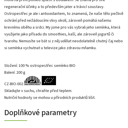
regenerační účinky a to především jater a trávicí soustavy.
Ostropestřec je ale i antioxidantem, to znamená, že naše tělo pečlivě
ochrání před nežádoucími vlivy okolí, zároveň pomáhá našemu
krevnímu oběhu a srdci. My jsme pro vás vybrali jeho semínka, která
využijete jako přísadu do smoothies, kaší, ale zároveň jogurtů či
tvarohu. Nemusíte se bát si z něj udělat neodolatelně chutný čaj nebo
si semínka vychutnat u televize jako zdravou mňamku.
Složení: 100 % ostropestřec semínko BIO
Balení: 200 g
CZ-BIO-002
Skladujte v suchu, chraňte před teplem.
Nutriční hodnoty se mohou u přírodních produktů lišit.
Doplňkové parametry