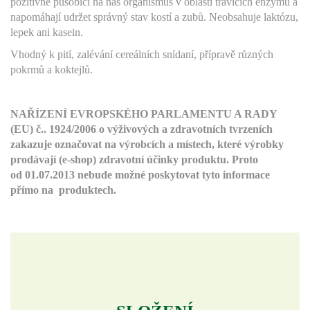
pozitivně působící na náš organismus v oblasti trávicích enzymů a
napomáhají udržet správný stav kostí a zubů. Neobsahuje laktózu,
lepek ani kasein.
Vhodný k pití, zalévání cereálních snídaní, přípravě různých
pokrmů a koktejlů.
NAŘÍZENÍ EVROPSKÉHO PARLAMENTU A RADY
(EU) č.. 1924/2006 o výživových a zdravotních tvrzeních
zakazuje označovat na výrobcích a místech, které výrobky
prodávají (e-shop) zdravotní účinky produktu. Proto
od
01.07.2013 nebude možné poskytovat tyto informace
přímo na produktech.