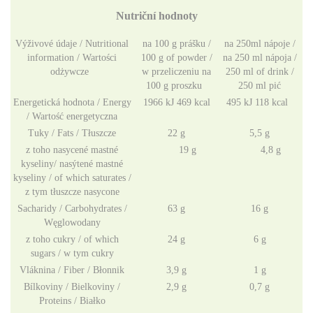
Nutriční hodnoty
Výživové údaje / Nutritional
na 100 g prášku /
na 250ml nápoje /
information / Wartości
100 g of powder /
na 250 ml nápoja /
odżywcze
w przeliczeniu na
250 ml of drink /
100 g proszku
250 ml pić
Energetická hodnota / Energy
1966 kJ 469 kcal
495 kJ 118 kcal
/ Wartość energetyczna
Tuky / Fats / Tłuszcze
22 g
5,5 g
z toho nasycené mastné
19 g
4,8 g
kyseliny/ nasýtené mastné
kyseliny / of which saturates /
z tym tłuszcze nasycone
Sacharidy / Carbohydrates /
63 g
16 g
Węglowodany
z toho cukry / of which
24 g
6 g
sugars / w tym cukry
Vláknina / Fiber / Błonnik
3,9 g
1 g
Bílkoviny / Bielkoviny /
2,9 g
0,7 g
Proteins / Białko