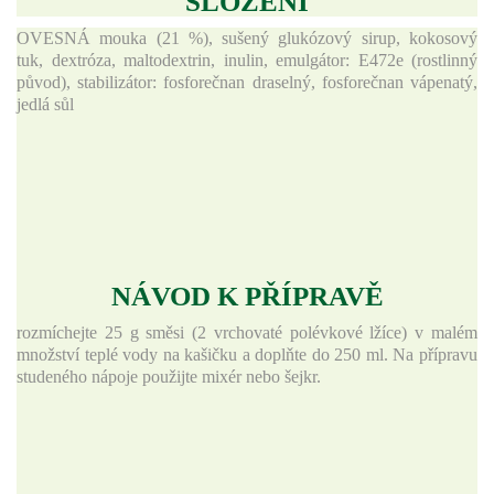
SLOŽENÍ
OVESNÁ mouka (21 %), sušený glukózový sirup, kokosový
tuk, dextróza, maltodextrin, inulin, emulgátor: E472e (rostlinný
původ), stabilizátor: fosforečnan draselný, fosforečnan vápenatý,
jedlá sůl
NÁVOD K PŘÍPRAVĚ
rozmíchejte 25 g směsi (2 vrchovaté polévkové lžíce) v malém
množství teplé vody na kašičku a doplňte do 250 ml. Na přípravu
studeného nápoje použijte mixér nebo šejkr.