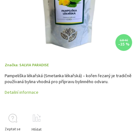
120 Kč
–35 %
Značka:
SALVIA PARADISE
Pampeliška lékařská (Smetanka lékařská) – kořen řezaný je tradičně
používaná bylina vhodná pro přípravu bylinného odvaru.
Detailní informace
Zeptat se
Hlídat