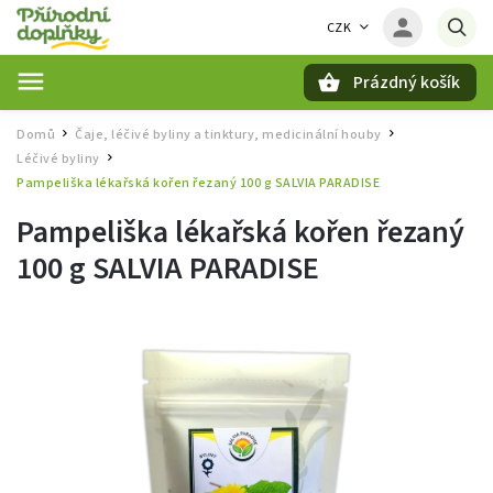
CZK
Prázdný košík
Hledat
Domů
Čaje, léčivé byliny a tinktury, medicinální houby
/
/
Léčivé byliny
/
Pampeliška lékařská kořen řezaný 100 g SALVIA PARADISE
Pampeliška lékařská kořen řezaný
100 g SALVIA PARADISE