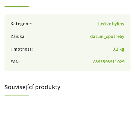
Kategorie
:
Léčivé byliny
Záruka
:
datum_spotreby
Hmotnost
:
0.1 kg
EAN
:
8595595911029
Související produkty