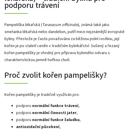
podporu trávení
Pampeliška lékařská (
Taraxacum officinale
), známá také jako
smetanka lékařská nebo dandelion, patří mezi nejznámější evropské
byliny. Přestože je často považována za běžnou polní rostlinu, její
kořen je po staletí ceněn v tradičním bylinkářství. Sušený a řezaný
kořen pampelišky je vhodný pro přípravu bylinného odvaru s
charakteristickou jemně hořkou chutí.
Proč zvolit kořen pampelišky?
Kořen pampelišky je tradičně využíván pro:
podporu
normální funkce trávení
,
podporu
normální činnosti jater
,
podporu
normální funkce žaludku
,
antioxidační působení
,