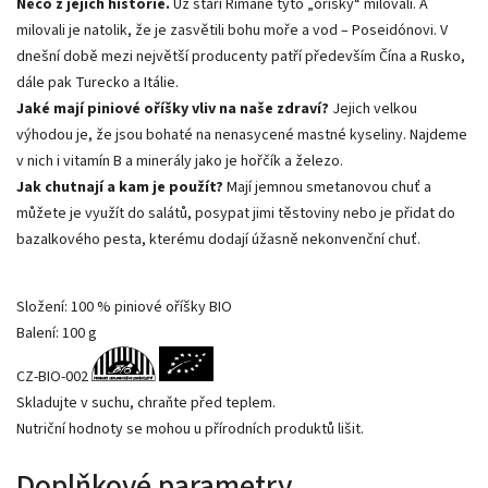
Něco z jejich historie.
Už staří Římané tyto „oříšky“ milovali. A
milovali je natolik, že je zasvětili bohu moře a vod – Poseidónovi. V
dnešní době mezi největší producenty patří především Čína a Rusko,
dále pak Turecko a Itálie.
Jaké mají piniové oříšky vliv na naše zdraví?
Jejich velkou
výhodou je, že jsou bohaté na nenasycené mastné kyseliny. Najdeme
v nich i vitamín B a minerály jako je hořčík a železo.
Jak chutnají a kam je použít?
Mají jemnou smetanovou chuť a
můžete je využít do salátů, posypat jimi těstoviny nebo je přidat do
bazalkového pesta, kterému dodají úžasně nekonvenční chuť.
Složení: 100 % piniové oříšky BIO
Balení: 100 g
CZ-BIO-002
Skladujte v suchu, chraňte před teplem.
Nutriční hodnoty se mohou u přírodních produktů lišit.
Doplňkové parametry