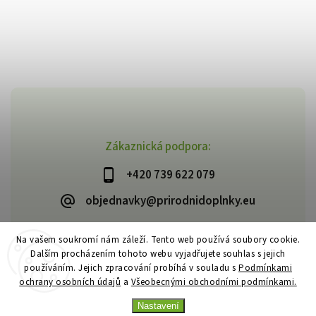
Zákaznická podpora:
+420 739 622 079
objednavky@prirodnidoplnky.eu
Na vašem soukromí nám záleží. Tento web používá soubory cookie.
Dalším procházením tohoto webu vyjadřujete souhlas s jejich
Copyright 2026
VIA NATURAE
. Všechna práva vyhrazena.
používáním. Jejich zpracování probíhá v souladu s
Podmínkami
Upravit nastavení cookies
ochrany osobních údajů
a
Všeobecnými obchodními podmínkami.
Vytvořil
Shoptet
| Design
Shoptak.cz
Nastavení