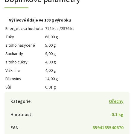
Výživové údaje ve 100 g výrobku
Energetická hodnota
712 kcal/2976 kJ
Tuky
68,00 g
z toho nasycené
5,00 g
Sacharidy
9,00 g
z toho cukry
4,00 g
Vláknina
4,00 g
Bílkoviny
14,00 g
Sůl
0,01 g
Kategorie
:
Ořechy
Hmotnost
:
0.1 kg
EAN
:
8594185540670