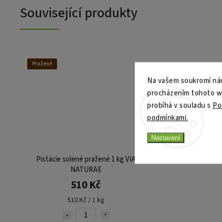
Související produkty
Pražené
Na vašem soukromí nám
procházením tohoto web
probíhá v souladu s
Po
podmínkami.
Nastavení
Pistácie solené pražené 1 kg VIA
NATURAE
510 Kč
510 Kč / 1 kg