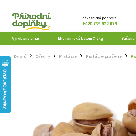
Zákaznická podpora:
+420 739 622 079
Vyrobeno u nás
Ekonomické balení 3-5kg
Sušené
Domů
Ořechy
Pistácie
Pistácie pražené
Pi
/
/
/
/