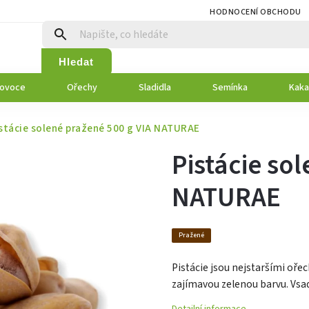
HODNOCENÍ OBCHODU
Hledat
 ovoce
Ořechy
Sladidla
Semínka
Kaka
stácie solené pražené 500 g VIA NATURAE
Pistácie so
NATURAE
Pražené
Pistácie jsou nejstaršími ořec
zajímavou zelenou barvu. Vsad