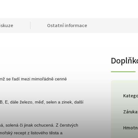
iskuze
Ostatní informace
Doplňk
čímž se řadí mezi mimořádně cenné
Katego
B, E, dále železo, měď, selen a zinek, další
Záruka
ná, solená či jinak ochucená. Z čerstvých
Hmotn
mořský recept z listového těsta a