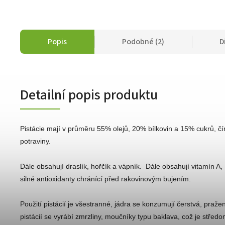
Popis
Podobné (2)
D
Detailní popis produktu
Pistácie mají v průměru 55% olejů, 20% bílkovin a 15% cukrů, 
potraviny.
Dále obsahují draslík, hořčík a vápník. Dále obsahují vitamín A, 
silné antioxidanty chránící před rakovinovým bujením.
Použití pistácií je všestranné, jádra se konzumují čerstvá, praže
pistácií se vyrábí zmrzliny, moučníky typu baklava, což je středo