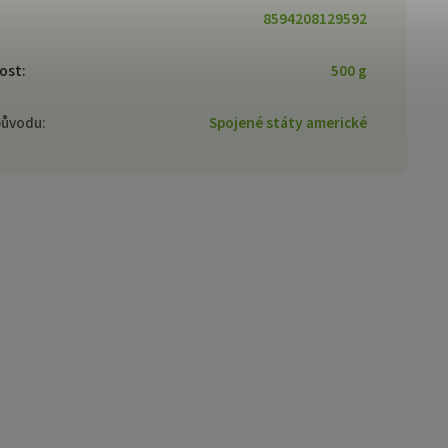
8594208129592
ost
:
500 g
původu
:
Spojené státy americké