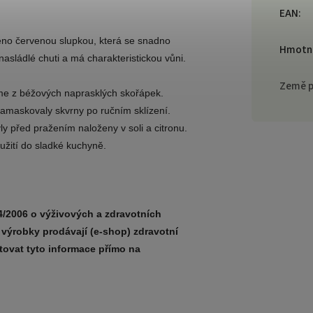
EAN
:
baleno červenou slupkou, která se snadno
Hmotn
nasládlé chuti a má charakteristickou vůni.
Země 
eme z béžových naprasklých skořápek.
amaskovaly skvrny po ručním sklízení.
ly před pražením naloženy v soli a citronu.
užití do sladké kuchyně.
2006 o výživových a zdravotních
 výrobky prodávají (e-shop) zdravotní
ovat tyto informace přímo na