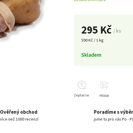
Detailní informace
295 Kč
/ ks
590 Kč / 1 kg
Skladem
Zeptat se
Hlídat
Ověřený obchod
Poradíme s výbě
více než 1000 recenzí
jsme tu pro vás Po - P