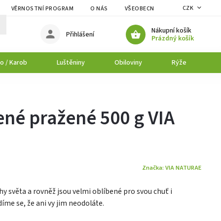
CZK
VĚRNOSTNÍ PROGRAM
O NÁS
VŠEOBECNÉ OBCHODNÍ PODMÍNK
Nákupní košík
Přihlášení
Prázdný košík
o / Karob
Luštěniny
Obiloviny
Rýže
P
lené pražené 500 g VIA
Značka:
VIA NATURAE
hy světa a rovněž jsou velmi oblíbené pro svou chuť i
íme se, že ani vy jim neodoláte.