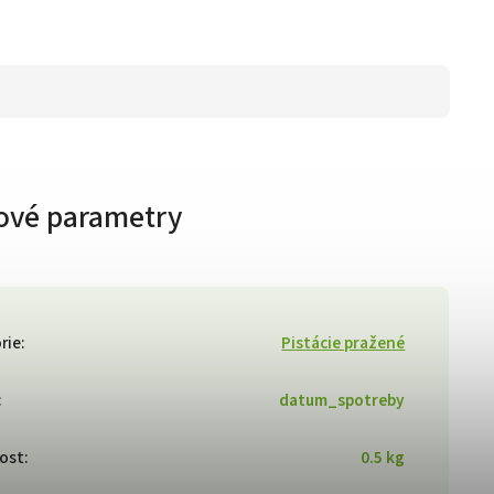
ové parametry
rie
:
Pistácie pražené
:
datum_spotreby
ost
:
0.5 kg