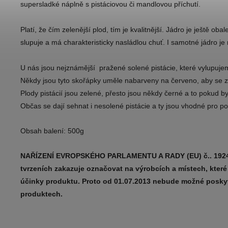
supersladké náplně s pistáciovou či mandlovou příchutí.
Platí, že čím zelenější plod, tím je kvalitnější. Jádro je ještě o
slupuje a má charakteristicky nasládlou chuť. I samotné jádro je 
U nás jsou nejznámější pražené solené pistácie, které vylupuj
Někdy jsou tyto skořápky uměle nabarveny na červeno, aby se z
Plody pistácií jsou zelené, přesto jsou někdy černé a to pokud by
Občas se dají sehnat i nesolené pistácie a ty jsou vhodné pro po
Obsah balení: 500g
NAŘÍZENÍ EVROPSKÉHO PARLAMENTU A RADY (EU) č.. 1924/
tvrzeních zakazuje označovat na výrobcích a místech, které
účinky produktu. Proto od
01.07.2013 nebude možné poskyt
produktech.