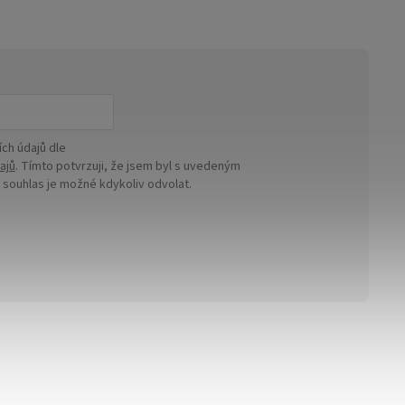
ch údajů dle
ajů
. Tímto potvrzuji, že jsem byl s uvedeným
ouhlas je možné kdykoliv odvolat.