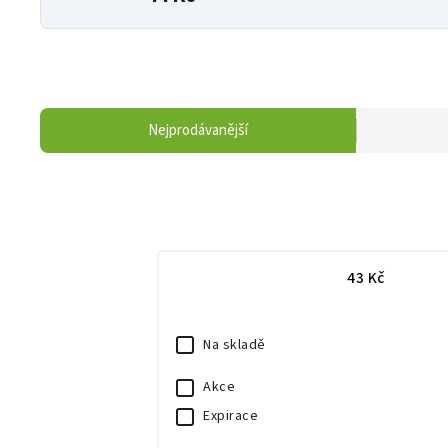
Nejprodávanější
43
Kč
Na skladě
Akce
Expirace