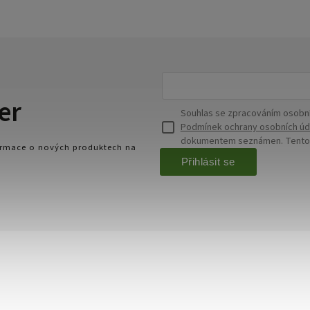
er
Souhlas se zpracováním osobní
Podmínek ochrany osobních úd
dokumentem seznámen. Tento s
formace o nových produktech na
Přihlásit se