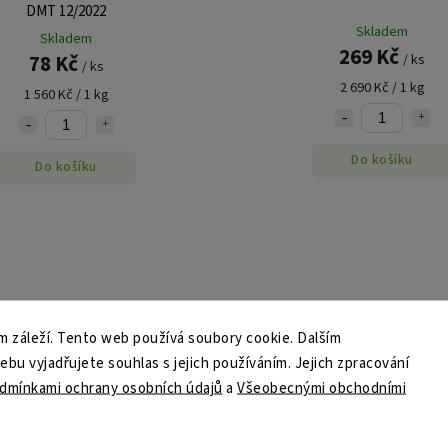
DMT 12/2022
Skladem
Skladem
269 Kč
78 Kč
/ ks
/ ks
2 690 Kč / 1 kg
1 560 Kč / 1 kg
Do košíku
Do košíku
 záleží. Tento web používá soubory cookie. Dalším
u vyjadřujete souhlas s jejich používáním. Jejich zpracování
dmínkami ochrany osobních údajů
a
Všeobecnými obchodními