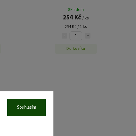
Skladem
254 Kč
/ ks
254 Kč / 1 ks
Do košíku
Souhlasím