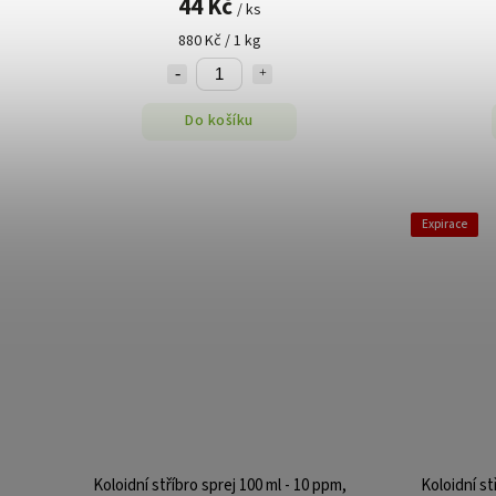
44 Kč
/ ks
880 Kč / 1 kg
Do košíku
Expirace
Koloidní stříbro sprej 100 ml - 10 ppm,
Koloidní st