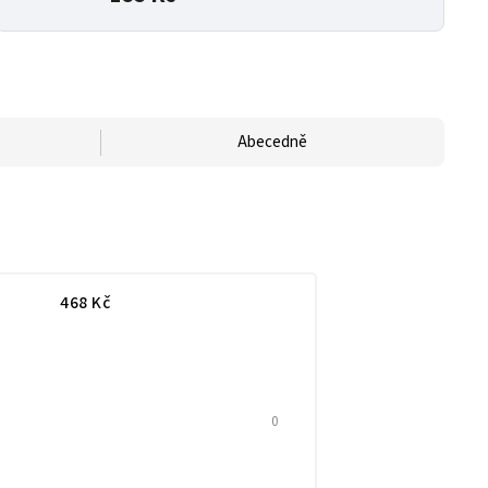
Abecedně
468
Kč
0