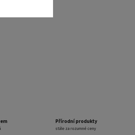
rem
Přírodní produkty
á
stále za rozumné ceny