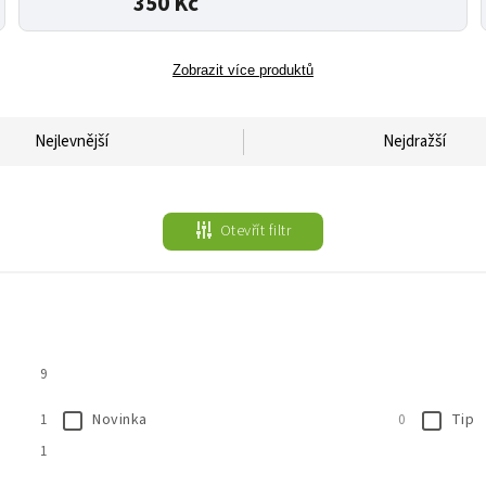
350 Kč
Zobrazit více produktů
Nejlevnější
Nejdražší
Otevřít filtr
9
Novinka
Tip
1
0
1