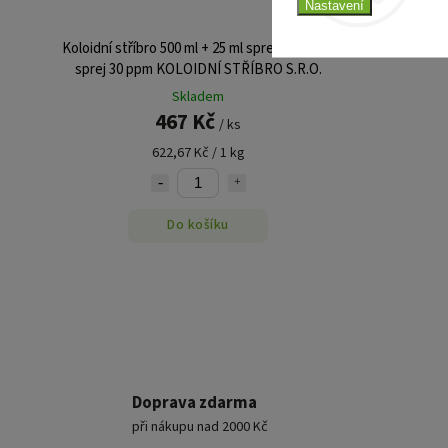
Nastavení
Koloidní stříbro 500 ml + 25 ml sprej + 30 ml N
sprej 30 ppm KOLOIDNÍ STŘÍBRO S.R.O.
Skladem
467 Kč
/ ks
622,67 Kč / 1 kg
Do košíku
Doprava zdarma
při nákupu nad 2000 Kč