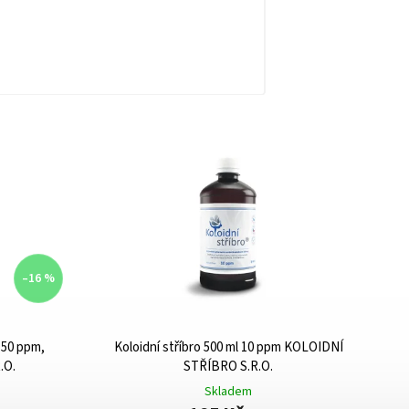
–16 %
- 50 ppm,
Koloidní stříbro 500 ml 10 ppm KOLOIDNÍ
.O.
STŘÍBRO S.R.O.
Skladem