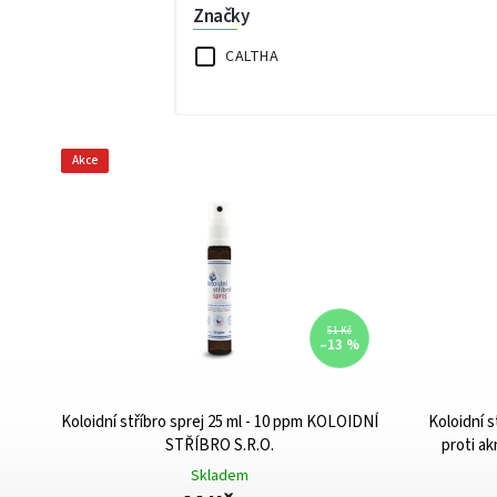
Značky
CALTHA
Akce
51 Kč
–13 %
Koloidní stříbro sprej 25 ml - 10 ppm KOLOIDNÍ
Koloidní s
STŘÍBRO S.R.O.
proti a
Skladem