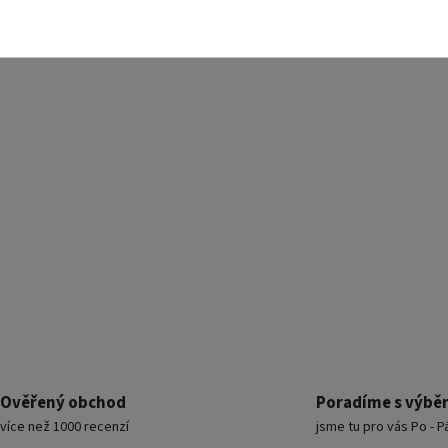
Ověřený obchod
Poradíme s výbě
více než 1000 recenzí
jsme tu pro vás Po - P