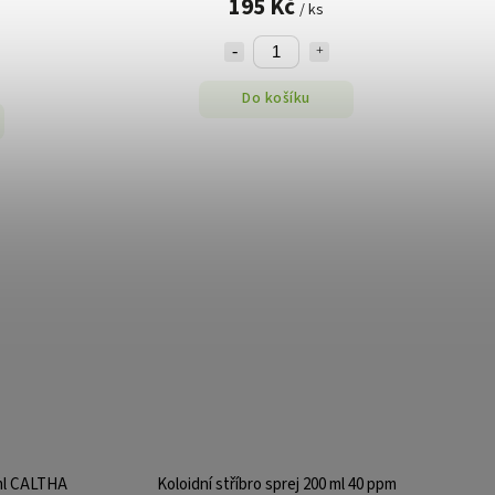
195 Kč
/ ks
Do košíku
0ml CALTHA
Koloidní stříbro sprej 200 ml 40 ppm