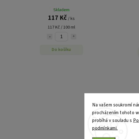
Skladem
117 Kč
/ ks
117 Kč / 100 ml
Do košíku
Na vašem soukromí nám
procházením tohoto web
probíhá v souladu s
Po
podmínkami.
–20 %