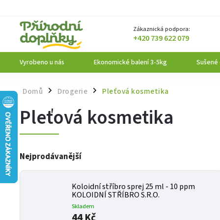
Zákaznická podpora:
+420 739 622 079
Vyrobeno u nás
Ekonomické balení 3-5kg
Sušené
Domů
Drogerie
Pleťová kosmetika
/
/
Pleťová kosmetika
Nejprodávanější
Koloidní stříbro sprej 25 ml - 10 ppm
KOLOIDNÍ STŘÍBRO S.R.O.
Skladem
44 Kč