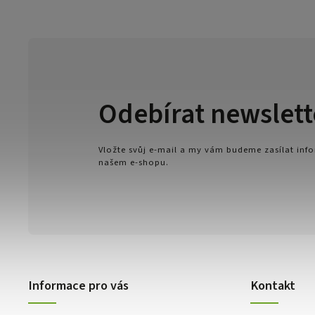
Odebírat newslett
Vložte svůj e-mail a my vám budeme zasílat in
našem e-shopu.
Informace pro vás
Kontakt