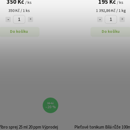
350 Kč
195 Kč
/ ks
/ ks
350 Kč / 1 ks
1 392,86 Kč / 1 kg
Do košíku
Do košíku
98 Kč
–20 %
říbro sprej 25 ml 20 ppm Výprodej
Pleťové tonikum Bílá růže 10