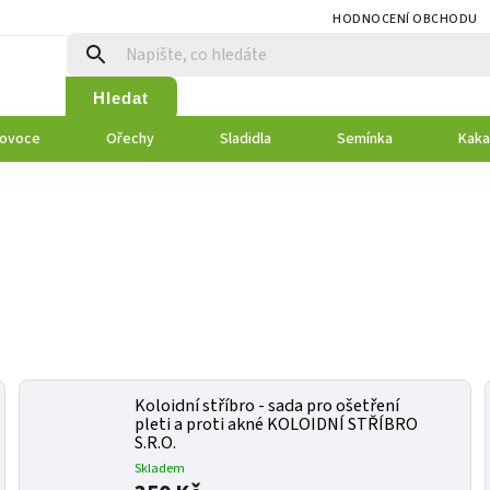
HODNOCENÍ OBCHODU
Hledat
 ovoce
Ořechy
Sladidla
Semínka
Kaka
Koloidní stříbro - sada pro ošetření
pleti a proti akné KOLOIDNÍ STŘÍBRO
S.R.O.
Skladem