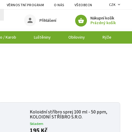
CZK
VĚRNOSTNÍ PROGRAM
O NÁS
VŠEOBECNÉ OBCHODNÍ PODMÍNK
Nákupní košík
Přihlášení
Prázdný košík
o / Karob
Luštěniny
Obiloviny
Rýže
P
Koloidní stříbro sprej 100 ml - 50 ppm,
KOLOIDNÍ STŘÍBRO S.R.O.
Skladem
195 Kč