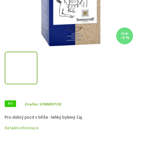
91 Kč
–8 %
BIO
Značka:
SONNENTOR
Pro dobrý pocit v břiše - lehký bylinný čaj.
Detailní informace