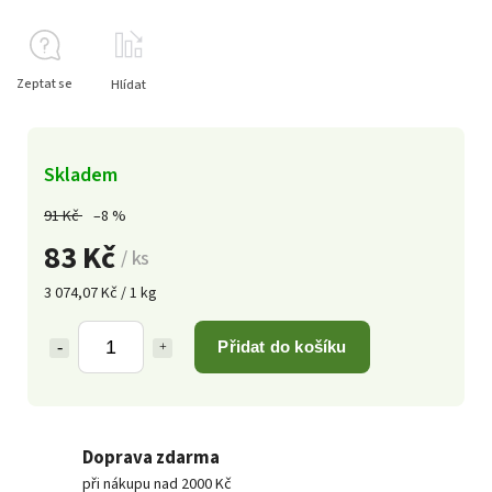
Zeptat se
Hlídat
Skladem
91 Kč
–8 %
83 Kč
/ ks
3 074,07 Kč / 1 kg
Přidat do košíku
Doprava zdarma
při nákupu nad 2000 Kč