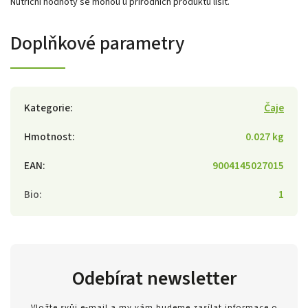
Nutriční hodnoty se mohou u přírodních produktů lišit.
Doplňkové parametry
Kategorie
:
Čaje
Hmotnost
:
0.027 kg
EAN
:
9004145027015
Bio
:
1
Odebírat newsletter
Vložte svůj e-mail a my vám budeme zasílat informace o