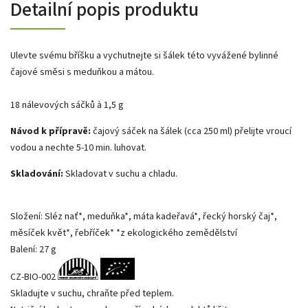
Detailní popis produktu
Ulevte svému bříšku a vychutnejte si šálek této vyvážené bylinné
čajové směsi s meduňkou a mátou.
18 nálevových sáčků à 1,5 g
Návod k přípravě:
čajový sáček na šálek (cca 250 ml) přelijte vroucí
vodou a nechte 5-10 min. luhovat.
Skladování:
Skladovat v suchu a chladu.
Složení: Sléz nať*, meduňka*, máta kadeřavá*, řecký horský čaj*,
měsíček květ*, řebříček* *z ekologického zemědělství
Balení: 27 g
CZ-BIO-002
Skladujte v suchu, chraňte před teplem.