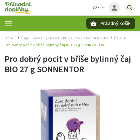
CZK
Prázdný košík
Hledat
Domů
Čaje, léčivé byliny a tinktury, medicinální houby
Čaje
/
/
/
Pro dobrý pocit v břiše bylinný čaj BIO 27 g SONNENTOR
Pro dobrý pocit v břiše bylinný čaj
BIO 27 g SONNENTOR