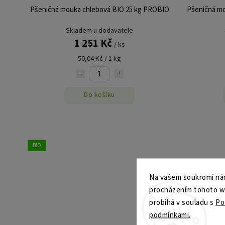
Pšeničná mouka chlebová BIO 25 kg PROBIO
Pšeničná mo
Skladem u dodavatele
1 251 Kč
/ ks
50,04 Kč / 1 kg
Do košíku
BIO
Na vašem soukromí nám
procházením tohoto web
probíhá v souladu s
Po
podmínkami.