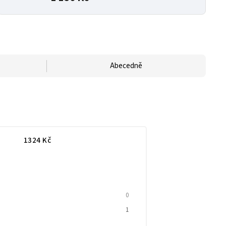
Abecedně
1324
Kč
0
1