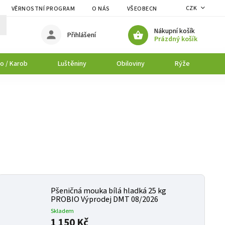
CZK
VĚRNOSTNÍ PROGRAM
O NÁS
VŠEOBECNÉ OBCHODNÍ PODMÍNK
Nákupní košík
Přihlášení
Prázdný košík
o / Karob
Luštěniny
Obiloviny
Rýže
P
Pšeničná mouka bílá hladká 25 kg
PROBIO Výprodej DMT 08/2026
Skladem
1 150 Kč