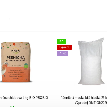
9
BIO
Expirace
25 kg
ničná chlebová 1 kg BIO PROBIO
Pšeničná mouka bílá hladká 25
Výprodej DMT 08/202