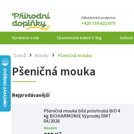
Zákaznická podpora:
+420 739 622 079
Vyrobeno u nás
Ekonomické balení 3-5kg
Sušené
Domů
Mouky
Pšeničná mouka
/
/
Pšeničná mouka
Nejprodávanější
Pšeničná mouka bílá polohrubá BIO 4
kg BIOHARMONIE Výprodej DMT
04/2026
Skladem