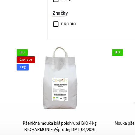
Značky
PROBIO
BIO
BIO
Expirace
4 kg
Pšeničná mouka bílá polohrubá BIO 4 kg
Mouka pše
BIOHARMONIE Výprodej DMT 04/2026