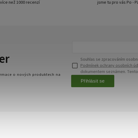
více než 1000 recenzí
jsme tu pro vás Po - P
er
Souhlas se zpracováním osobní
Podmínek ochrany osobních úd
dokumentem seznámen. Tento s
formace o nových produktech na
Přihlásit se