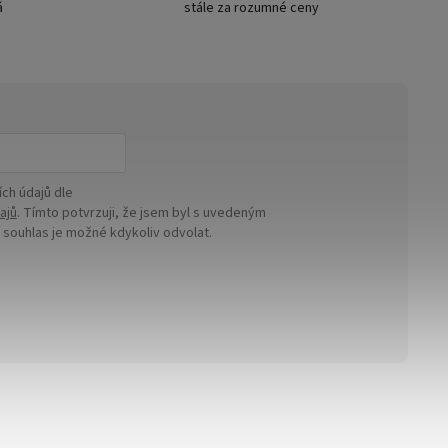
á
stále za rozumné ceny
ch údajů dle
ajů
. Tímto potvrzuji, že jsem byl s uvedeným
ouhlas je možné kdykoliv odvolat.