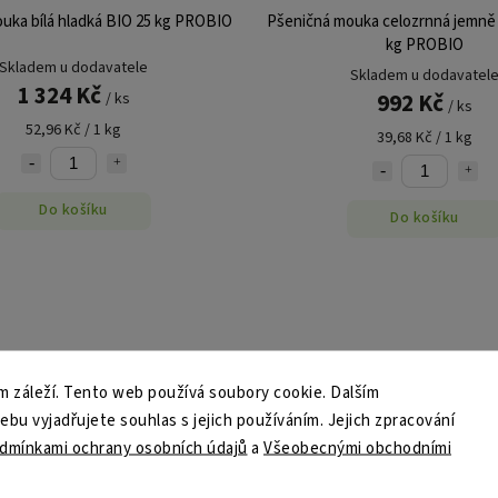
uka bílá hladká BIO 25 kg PROBIO
Pšeničná mouka celozrnná jemně 
kg PROBIO
Skladem u dodavatele
Skladem u dodavatel
1 324 Kč
992 Kč
/ ks
/ ks
52,96 Kč / 1 kg
39,68 Kč / 1 kg
Do košíku
Do košíku
 záleží. Tento web používá soubory cookie. Dalším
u vyjadřujete souhlas s jejich používáním. Jejich zpracování
dmínkami ochrany osobních údajů
a
Všeobecnými obchodními