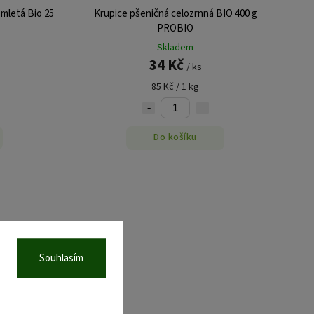
mletá Bio 25
Krupice pšeničná celozrnná BIO 400 g
PROBIO
e
Skladem
34 Kč
/ ks
85 Kč / 1 kg
Do košíku
Souhlasím