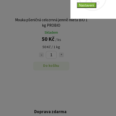
–3 %
Nastavení
Mouka pšeničná celozrnná jemně mletá BIO 1
kg PROBIO
Skladem
50 Kč
/ ks
50 Kč / 1 kg
Do košíku
Doprava zdarma