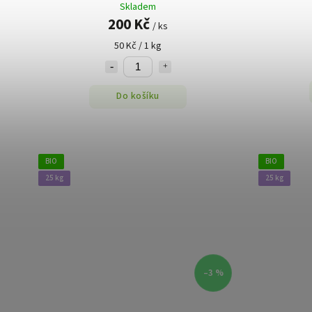
Skladem
200 Kč
/ ks
50 Kč / 1 kg
Do košíku
BIO
BIO
25 kg
25 kg
–3 %