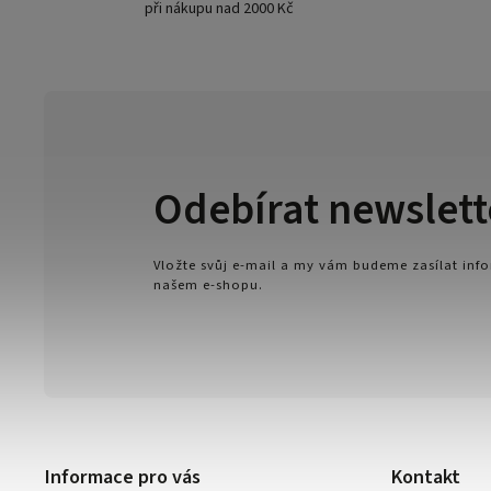
při nákupu nad 2000 Kč
Odebírat newslett
Vložte svůj e-mail a my vám budeme zasílat in
našem e-shopu.
Informace pro vás
Kontakt