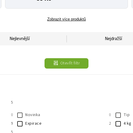
Zobrazit více produktů
Nejlevnější
Nejdražší
Otevřít filtr
5
Novinka
Tip
0
0
Expirace
4 kg
9
2
5