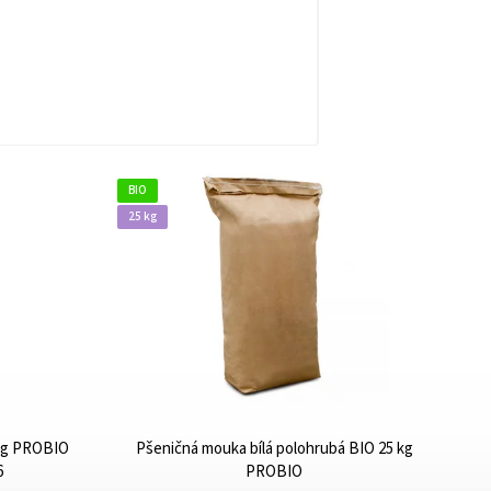
BIO
25 kg
 kg PROBIO
Pšeničná mouka bílá polohrubá BIO 25 kg
6
PROBIO