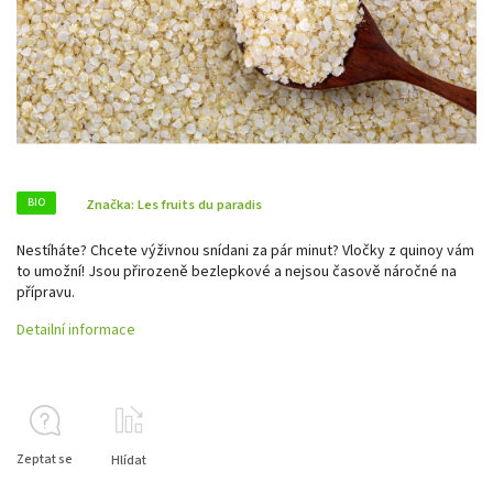
BIO
Značka:
Les fruits du paradis
Nestíháte? Chcete výživnou snídani za pár minut? Vločky z quinoy vám
to umožní! Jsou přirozeně bezlepkové a nejsou časově náročné na
přípravu.
Detailní informace
Zeptat se
Hlídat