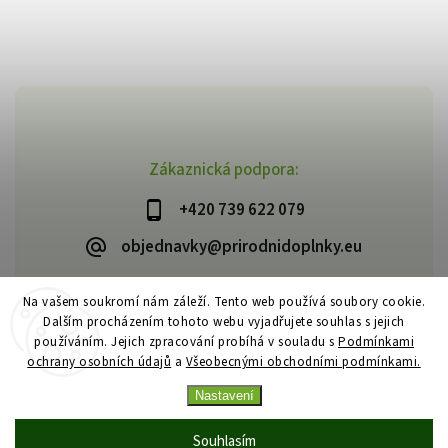
Zákaznická podpora:
+420 739 622 079
objednavky@prirodnidoplnky.eu
Na vašem soukromí nám záleží. Tento web používá soubory cookie.
Dalším procházením tohoto webu vyjadřujete souhlas s jejich
Copyright 2026
VIA NATURAE
. Všechna práva vyhrazena.
používáním. Jejich zpracování probíhá v souladu s
Podmínkami
Upravit nastavení cookies
ochrany osobních údajů
a
Všeobecnými obchodními podmínkami.
Vytvořil
Shoptet
| Design
Shoptak.cz
Nastavení
Souhlasím