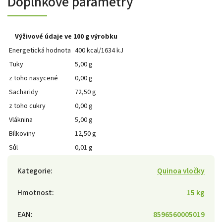
Doplňkové parametry
Výživové údaje ve 100 g výrobku
Energetická hodnota
400 kcal/1634 kJ
Tuky
5,00 g
z toho nasycené
0,00 g
Sacharidy
72,50 g
z toho cukry
0,00 g
Vláknina
5,00 g
Bílkoviny
12,50 g
Sůl
0,01 g
Kategorie
:
Quinoa vločky
Hmotnost
:
15 kg
EAN
:
8596560005019