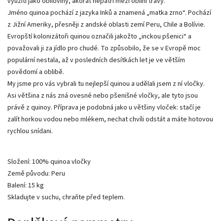
využití jako obiloviny, akorát nepatří mezi obilní trávy.
Jméno quinoa pochází z jazyka Inků a znamená „matka zrno“. Pochází
z Jižní Ameriky, přesněji z andské oblasti zemí Peru, Chile a Bolívie.
Evropští kolonizátoři quinou označili jakožto „inckou pšenici“ a
považovali ji za jídlo pro chudé. To způsobilo, že se v Evropě moc
populární nestala, až v posledních desítkách let je ve větším
povědomí a oblibě.
My jsme pro vás vybrali tu nejlepší quinou a udělali jsem z ní vločky.
Asi většina z nás zná ovesné nebo pšenišné vločky, ale tyto jsou
právě z quinoy. Příprava je podobná jako u většiny vloček: stačí je
zalít horkou vodou nebo mlékem, nechat chvíli odstát a máte hotovou
rychlou snídani.
Složení: 100% quinoa vločky
Země původu: Peru
Balení: 15 kg
Skladujte v suchu, chraňte před teplem.