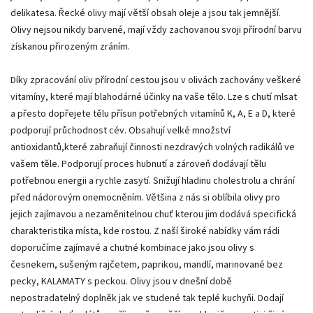
delikatesa. Řecké olivy mají větší obsah oleje a jsou tak jemnější.
Olivy nejsou nikdy barvené, mají vždy zachovanou svoji přírodní barvu
získanou přirozeným zráním.
Díky zpracování oliv přírodní cestou jsou v olivách zachovány veškeré
vitamíny, které mají blahodárné účinky na vaše tělo. Lze s chutí mlsat
a přesto dopřejete tělu přísun potřebných vitamínů K, A, E a D, které
podporují průchodnost cév. Obsahují velké množství
antioxidantů,které zabraňují činnosti nezdravých volných radikálů ve
vašem těle. Podporují proces hubnutí a zároveň dodávají tělu
potřebnou energii a rychle zasytí. Snižují hladinu cholestrolu a chrání
před nádorovým onemocněním. Většina z nás si oblíbila olivy pro
jejich zajímavou a nezaměnitelnou chuť kterou jim dodává specifická
charakteristika místa, kde rostou. Z naší široké nabídky vám rádi
doporučíme zajímavé a chutné kombinace jako jsou olivy s
česnekem, sušeným rajčetem, paprikou, mandlí, marinované bez
pecky, KALAMATY s peckou. Olivy jsou v dnešní době
nepostradatelný doplněk jak ve studené tak teplé kuchyňi. Dodají