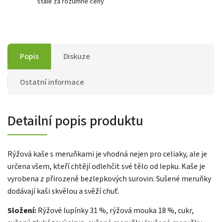
stále za rozumné ceny
Popis
Diskuze
Ostatní informace
Detailní popis produktu
Rýžová kaše s meruňkami je vhodná nejen pro celiaky, ale je
určena všem, kteří chtějí odlehčit své tělo od lepku. Kaše je
vyrobena z přirozeně bezlepkových surovin. Sušené meruňky
dodávají kaši skvělou a svěží chuť.
Složení:
Rýžové lupínky 31 %, rýžová mouka 18 %, cukr,