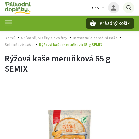
CZK
Prázdný košík
Hledat
Domů
Snídaně, vločky a svačiny
Instantní a cereální kaše
/
/
/
Snídaňové kaše
Rýžová kaše meruňková 65 g SEMIX
/
Rýžová kaše meruňková 65 g
SEMIX