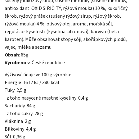
sušený glukózový sirup, sušené meruňky (sušené meruňky,
antioxidant: OXID SIŘIČITÝ, rýžová mouka) 10 %, kukuřičný
škrob, rýžový prášek (sušený rýžový sirup, rýžový škrob,
rýžová mouka) 4 %, olivový olej, aroma, mořská sůl,
regulátor kyselosti (kyselina citronová), barvivo (beta
karoten). Může obsahovat stopy sóji, skořápkových plodů,
vajec, mléka a sezamu.
Obsah
: 65g
Vyrobeno v
: České republice
Výživové údaje ve 100 g výrobku:
Energie 1612 kJ / 380 kcal
Tuky 2,5 g
z toho nasycené mastné kyseliny 0,4 g
Sacharidy 84 g
z toho cukry 28 g
Vláknina 2 g
Bílkoviny 4,4 g
Sůl 0,36 g