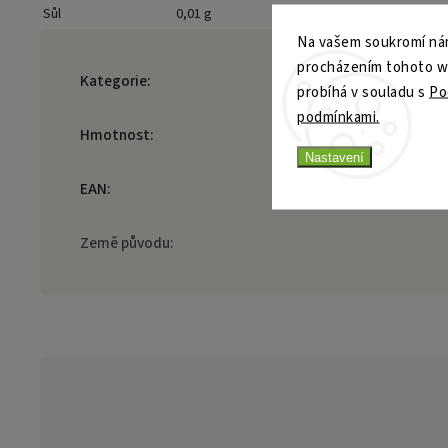
Sůl
0,01 g
Na vašem soukromí nám
procházením tohoto web
Kategorie
:
probíhá v souladu s
Po
podmínkami.
Hmotnost
:
Nastavení
EAN
:
Země původu
: