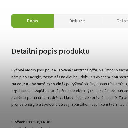
Popis
Diskuze
Ostat
Detailní popis produktu
Rýžové vločky jsou pouze lisovaná celozrnná rýže. Mají mnoho sacha
nám plno energie, zasytí nás na dlouhou dobu a s ovocem jsou napro
Na co jsou bohaté tyto vločky?
Rýžové vločky obsahují vitamín B,
organismus – zajišťuje totiž přenos elektrických signálů mezi buňk
svalům a pomáhá nám udržovat krevní tlak ve správné hladině. Také o
přenos energie a společně se svým parťákem vápníkem tvoří hlavní 
Složení: 100 % rýže BIO