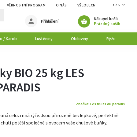
CZK
VĚRNOSTNÍ PROGRAM
O NÁS
VŠEOBECNÉ OBCHODNÍ PODMÍNK
Nákupní košík
Přihlášení
Prázdný košík
o / Karob
Luštěniny
Obiloviny
Rýže
P
ky BIO 25 kg LES
PARADIS
Značka:
Les fruits du paradis
vaná celozrnná rýže. Jsou přirozeně bezlepkové, perfektně
é chuti potěší společně s ovocem vaše chuťové buňky.