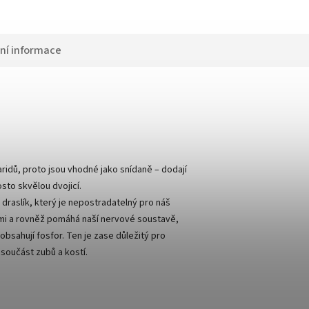
ní informace
ridů, proto jsou vhodné jako snídaně – dodají
sto skvělou dvojicí.
 draslík, který je nepostradatelný pro náš
ami a rovněž pomáhá naší nervové soustavě,
bsahují fosfor. Ten je zase důležitý pro
součást zubů a kostí.