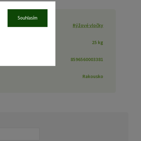
Souhlasím
Rýžové vločky
25 kg
8596560003381
Rakousko