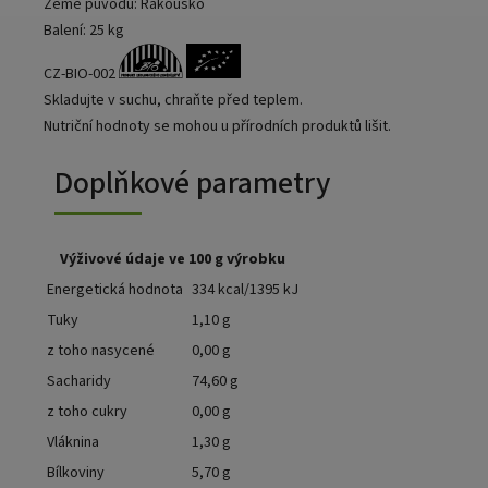
Země původu: Rakousko
Balení: 25 kg
CZ-BIO-002
Skladujte v suchu, chraňte před teplem.
Nutriční hodnoty se mohou u přírodních produktů lišit.
Doplňkové parametry
Výživové údaje ve 100 g výrobku
Energetická hodnota
334 kcal/1395 kJ
Tuky
1,10 g
z toho nasycené
0,00 g
Sacharidy
74,60 g
z toho cukry
0,00 g
Vláknina
1,30 g
Bílkoviny
5,70 g