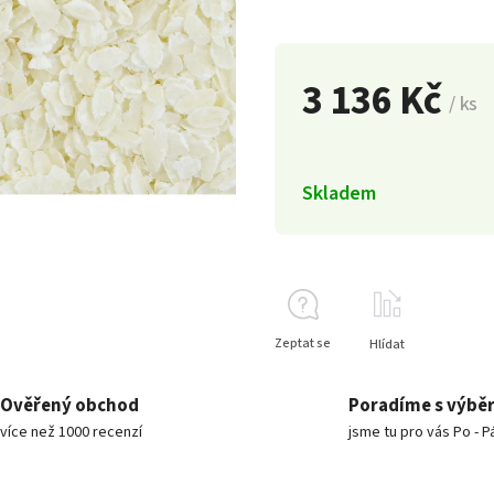
3 136 Kč
/ ks
Skladem
Zeptat se
Hlídat
Ověřený obchod
Poradíme s výbě
více než 1000 recenzí
jsme tu pro vás Po - P