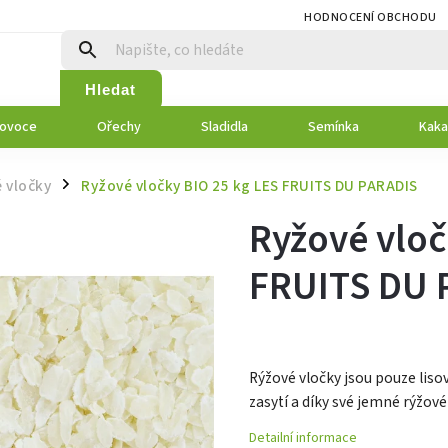
HODNOCENÍ OBCHODU
Hledat
 ovoce
Ořechy
Sladidla
Semínka
Kaka
 vločky
Ryžové vločky BIO 25 kg LES FRUITS DU PARADIS
/
Ryžové vloč
FRUITS DU 
Rýžové vločky jsou pouze liso
zasytí a díky své jemné rýžov
Detailní informace