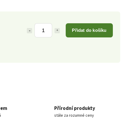
Přidat do košíku
rem
Přírodní produkty
á
stále za rozumné ceny