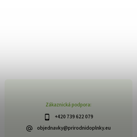
Zákaznická podpora:
+420 739 622 079
objednavky@prirodnidoplnky.eu