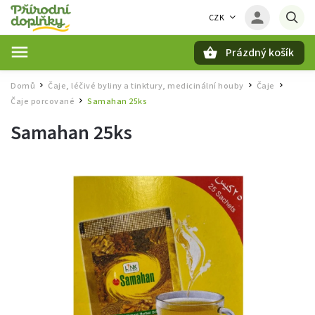
CZK
Prázdný košík
Hledat
Domů
Čaje, léčivé byliny a tinktury, medicinální houby
Čaje
/
/
/
Čaje porcované
Samahan 25ks
/
Samahan 25ks