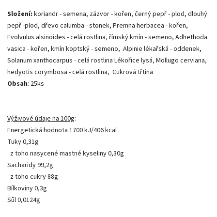
Složení:
koriandr - semena, zázvor - kořen, černý pepř - plod, dlouhý
pepř -plod, dřevo calumba - stonek, Premna herbacea - kořen,
Evolvulus alsinoides - celá rostlina, římský kmín - semeno, Adhethoda
vasica - kořen, kmín koptský - semeno, Alpinie lékařská - oddenek,
Solanum xanthocarpus - celá rostlina Lékořice lysá, Mollugo cerviana,
hedyotis corymbosa - celá rostlina, Cukrová třtina
Obsah
: 25ks
Výživové údaje na 100g
:
Energetická hodnota 1700 kJ/406 kcal
Tuky 0,31g
z toho nasycené mastné kyseliny 0,30g
Sacharidy 99,2g
z toho cukry 88g
Bílkoviny 0,3g
Sůl 0,0124g