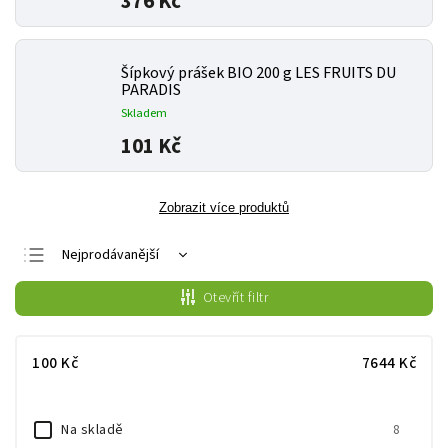
376 Kč
Šípkový prášek BIO 200 g LES FRUITS DU
PARADIS
Skladem
101 Kč
Zobrazit více produktů
Nejprodávanější
Nejlevnější
Otevřít filtr
Nejdražší
Abecedně
100
Kč
7644
Kč
Na skladě
8