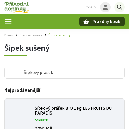
CZK
Prázdný košík
Hledat
Domů
Sušené ovoce
Šípek sušený
/
/
Šípek sušený
Šípkový prášek
Nejprodávanější
Šípkový prášek BIO 1 kg LES FRUITS DU
PARADIS
Skladem