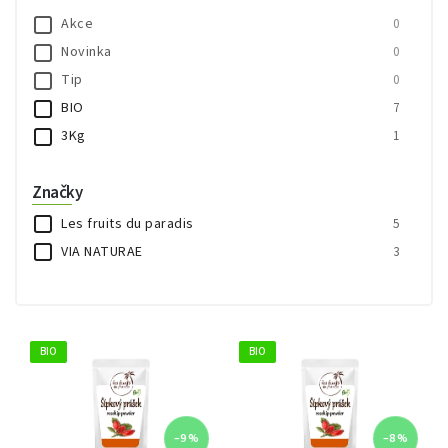
Akce
0
Novinka
0
Tip
0
BIO
7
3Kg
1
Značky
Les fruits du paradis
5
VIA NATURAE
3
BIO
BIO
–9 %
–8 %