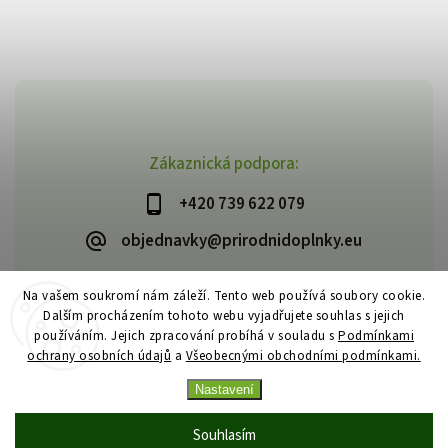
Zákaznická podpora:
+420 739 622 079
objednavky@prirodnidoplnky.eu
Na vašem soukromí nám záleží. Tento web používá soubory cookie.
Dalším procházením tohoto webu vyjadřujete souhlas s jejich
Copyright 2026
VIA NATURAE
. Všechna práva vyhrazena.
používáním. Jejich zpracování probíhá v souladu s
Podmínkami
Upravit nastavení cookies
ochrany osobních údajů
a
Všeobecnými obchodními podmínkami.
Vytvořil
Shoptet
| Design
Shoptak.cz
Nastavení
Souhlasím