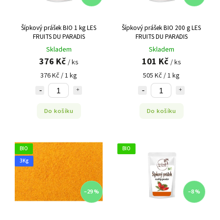
Šípkový prášek BIO 1 kg LES
Šípkový prášek BIO 200 g LES
FRUITS DU PARADIS
FRUITS DU PARADIS
Skladem
Skladem
376 Kč
101 Kč
/ ks
/ ks
376 Kč / 1 kg
505 Kč / 1 kg
Do košíku
Do košíku
BIO
BIO
3Kg
–29 %
–8 %