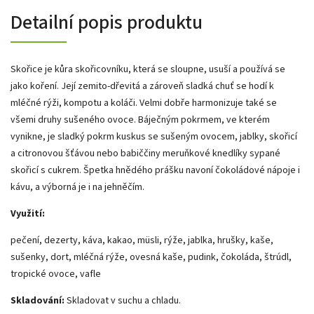
Detailní popis produktu
Skořice je kůra skořicovníku, která se sloupne, usuší a používá se
jako koření. Její zemito-dřevitá a zároveň sladká chuť se hodí k
mléčné rýži, kompotu a koláči. Velmi dobře harmonizuje také se
všemi druhy sušeného ovoce. Báječným pokrmem, ve kterém
vynikne, je sladký pokrm kuskus se sušeným ovocem, jablky, skořicí
a citronovou šťávou nebo babiččiny meruňkové knedlíky sypané
skořicí s cukrem. Špetka hnědého prášku navoní čokoládové nápoje i
kávu, a výborná je i na jehněčím.
Využití:
pečení, dezerty, káva, kakao, müsli, rýže, jablka, hrušky, kaše,
sušenky, dort, mléčná rýže, ovesná kaše, pudink, čokoláda, štrúdl,
tropické ovoce, vafle
Skladování:
Skladovat v suchu a chladu.