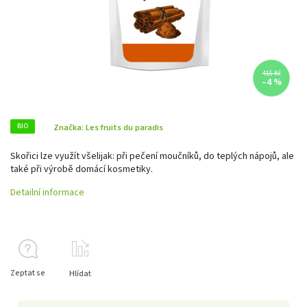
415 Kč
–4 %
BIO
Značka:
Les fruits du paradis
Skořici lze využít všelijak: při pečení moučníků, do teplých nápojů, ale
také při výrobě domácí kosmetiky.
Detailní informace
Zeptat se
Hlídat