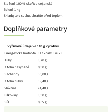
Složení: 100 % skořice cejlonská
Balení: 1 kg
Skladujte v suchu, chraňte před teplem.
Doplňkové parametry
Výživové údaje ve 100 g výrobku
Energetická hodnota
317 kcal/1326 kJ
Tuky
3,20 g
z toho nasycené
0,90 g
Sacharidy
56,00 g
z toho cukry
55,40 g
Vláknina
24,40 g
Bílkoviny
3,90 g
Sůl
0,05 g