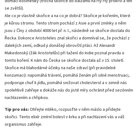
domácí kosmetiky (trocha skořice do balzámu na rty rty prokrví a tím
se zvětší).
Ale co je vlastně skořice a na co je dobrá? Skořice je kořením, které
je kůrou stromu. Tento strom pochází z Asie a první zmínky o něm
jsou z Číny z období 4000 let př. n. l., následně se skořice dostala do
Řecka. Dokonce Aristoteles znal skořici a domníval se, že pochází z
dalekých zemí, odkud ji donášejí obrovští ptáci. Až Alexandr
Makedonský (žák Aristotelův) při tažení do Indie poznal pravdu o
tomto koření. K nám do Česka se skořice dostala až v 15. století.
Skořice má blahodárné účinky na naše zdraví (při pravidelné
konzumaci): napomáhá trávení, pomáhá ženám při silné menstruaci,
podporuje chuť k jídlu, pomáhá snižovat cholesterol a v zimně nás
spolehlivě zahřeje a dokáže nás do jisté míry ochránit před sezónním
nachlazením a chřipkou.
Tip pro vás:
Ohřejte mléko, rozpusťte v něm máslo a přidejte
skořici. Tento elixír zmírní bolest v krku a při nachlazení vás a váš
organismus zahřeje.