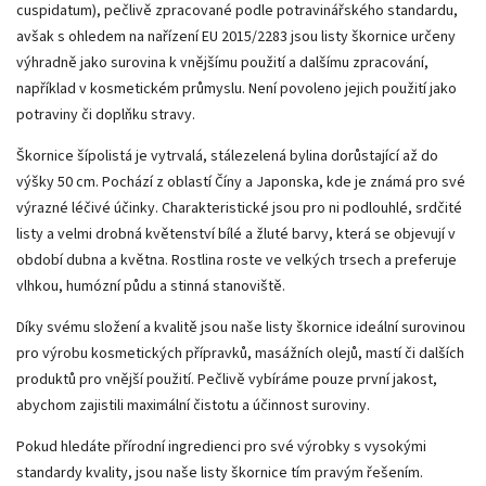
cuspidatum), pečlivě zpracované podle potravinářského standardu,
avšak s ohledem na nařízení EU 2015/2283 jsou listy škornice určeny
výhradně jako surovina k vnějšímu použití a dalšímu zpracování,
například v kosmetickém průmyslu. Není povoleno jejich použití jako
potraviny či doplňku stravy.
Škornice šípolistá je vytrvalá, stálezelená bylina dorůstající až do
výšky 50 cm. Pochází z oblastí Číny a Japonska, kde je známá pro své
výrazné léčivé účinky. Charakteristické jsou pro ni podlouhlé, srdčité
listy a velmi drobná květenství bílé a žluté barvy, která se objevují v
období dubna a května. Rostlina roste ve velkých trsech a preferuje
vlhkou, humózní půdu a stinná stanoviště.
Díky svému složení a kvalitě jsou naše listy škornice ideální surovinou
pro výrobu kosmetických přípravků, masážních olejů, mastí či dalších
produktů pro vnější použití. Pečlivě vybíráme pouze první jakost,
abychom zajistili maximální čistotu a účinnost suroviny.
Pokud hledáte přírodní ingredienci pro své výrobky s vysokými
standardy kvality, jsou naše listy škornice tím pravým řešením.