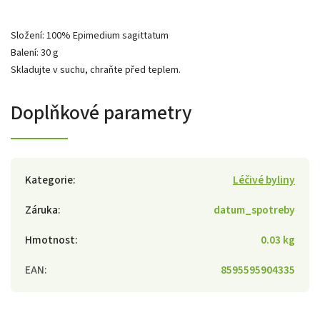
Složení: 100% Epimedium sagittatum
Balení: 30 g
Skladujte v suchu, chraňte před teplem.
Doplňkové parametry
Kategorie
:
Léčivé byliny
Záruka
:
datum_spotreby
Hmotnost
:
0.03 kg
EAN
:
8595595904335