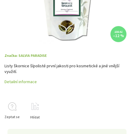
198 Kč
–12 %
Značka:
SALVIA PARADISE
Listy škornice šípolisté první jakosti pro kosmetické a jiné vnější
využití.
Detailní informace
Zeptat se
Hlídat