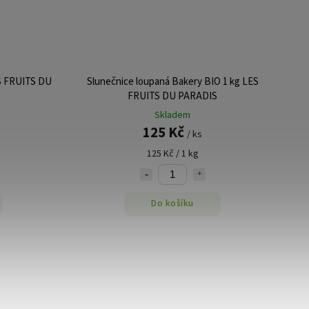
ES FRUITS DU
Slunečnice loupaná Bakery BIO 1 kg LES
FRUITS DU PARADIS
Skladem
125 Kč
/ ks
125 Kč / 1 kg
Do košíku