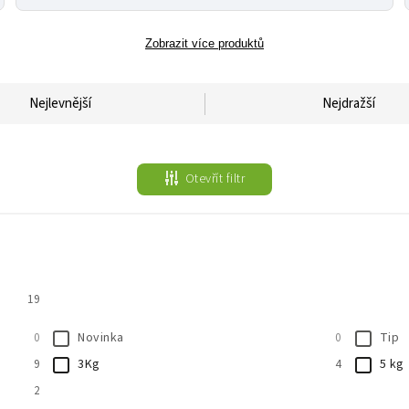
Zobrazit více produktů
Nejlevnější
Nejdražší
Otevřít filtr
19
Novinka
Tip
0
0
3Kg
5 kg
9
4
2