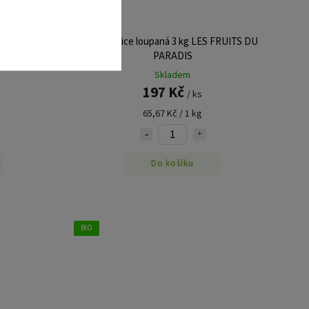
S FRUITS DU
Slunečnice loupaná 3 kg LES FRUITS DU
PARADIS
Skladem
197 Kč
/ ks
65,67 Kč / 1 kg
Do košíku
BIO