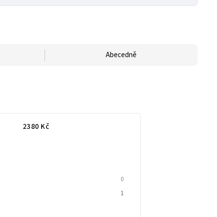
Abecedně
2380
Kč
0
1