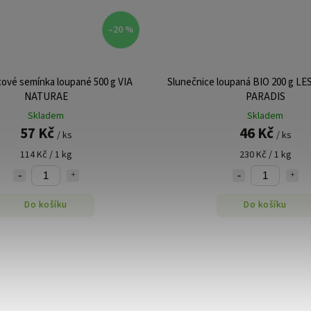
–20 %
cové semínka loupané 500 g VIA
Slunečnice loupaná BIO 200 g L
NATURAE
PARADIS
Skladem
Skladem
57 Kč
46 Kč
/ ks
/ ks
114 Kč / 1 kg
230 Kč / 1 kg
Do košíku
Do košíku