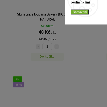
podmínkami.
Nastavení
Slunečnice loupaná Bakery BIO 200 g VIA
Slunečni
NATURAE
Skladem
48 Kč
/ ks
240 Kč / 1 kg
Do košíku
BIO
25 kg