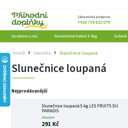
Zákaznická podpora:
+420 739 622 079
Vyrobeno u nás
Ekonomické balení 3-5kg
Sušené
Domů
Semínka
Slunečnice loupaná
/
/
Slunečnice loupaná
Nejprodávanější
Slunečnice loupaná 5 kg LES FRUITS DU
PARADIS
Skladem
291 Kč