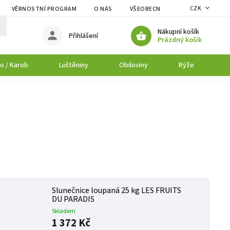
CZK
VĚRNOSTNÍ PROGRAM
O NÁS
VŠEOBECNÉ OBCHODNÍ PODMÍNK
Nákupní košík
Přihlášení
Prázdný košík
o / Karob
Luštěniny
Obiloviny
Rýže
P
Slunečnice loupaná 25 kg LES FRUITS
DU PARADIS
Skladem
1 372 Kč