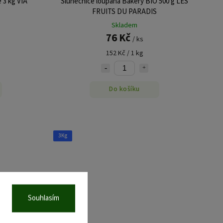
 3 kg VIA
Slunečnice loupaná Bakery BIO 500 g LES
FRUITS DU PARADIS
Skladem
76 Kč
/ ks
152 Kč / 1 kg
Do košíku
3Kg
Souhlasím