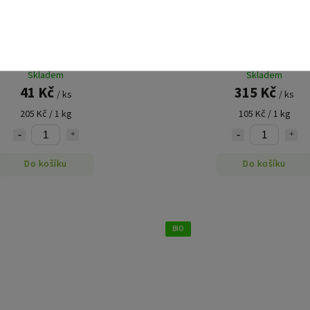
cové semínka loupané 200 g VIA
Slunečnice loupaná BIO 3 kg LE
NATURAE
PARADIS
Skladem
Skladem
41 Kč
315 Kč
/ ks
/ ks
205 Kč / 1 kg
105 Kč / 1 kg
Do košíku
Do košíku
BIO