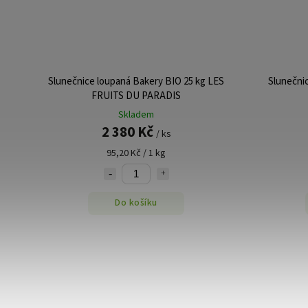
Slunečnice loupaná Bakery BIO 25 kg LES
Slunečni
FRUITS DU PARADIS
Skladem
2 380 Kč
/ ks
95,20 Kč / 1 kg
Do košíku