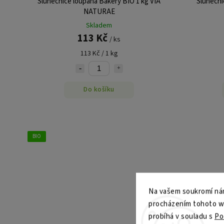
Slunečnice loupaná Bakery BIO 1 kg VIA
Slunečni
NATURAE
Skladem
113 Kč
/ ks
113 Kč / 1 kg
Do košíku
BIO
Na vašem soukromí nám
procházením tohoto web
probíhá v souladu s
Po
–7 %