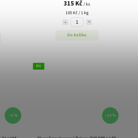
315 Kč
/ ks
105 Kč / 1 kg
Do košíku
BIO
–5 %
–14 %