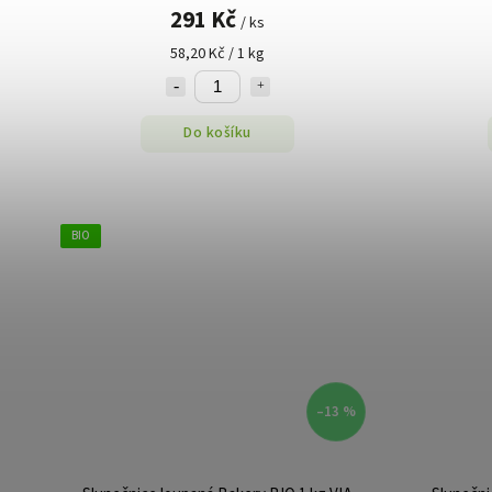
291 Kč
/ ks
58,20 Kč / 1 kg
Do košíku
BIO
–13 %