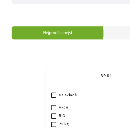
Nejprodávanější
39
Kč
Na skladě
Akce
BIO
25 kg