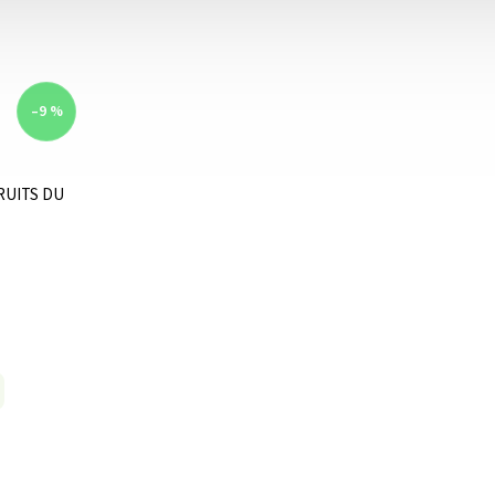
–9 %
FRUITS DU