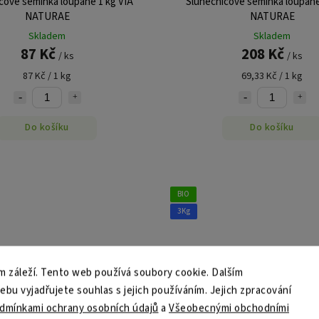
cové semínka loupané 1 kg VIA
Slunečnicové semínka loupané
NATURAE
NATURAE
Skladem
Skladem
87 Kč
208 Kč
/ ks
/ ks
87 Kč / 1 kg
69,33 Kč / 1 kg
Do košíku
Do košíku
BIO
3Kg
 záleží. Tento web používá soubory cookie. Dalším
u vyjadřujete souhlas s jejich používáním. Jejich zpracování
dmínkami ochrany osobních údajů
a
Všeobecnými obchodními