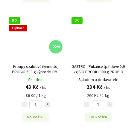
BIO
BIO
Expirace
–20 %
Kroupy špaldové (kernotto)
GASTRO - Pukance špaldové 0,9
PROBIO 500 g Výprodej DMT
kg BIO PROBIO 900 g PROBIO
02/2026
Skladem
Skladem u dodavatele
43 Kč
234 Kč
/ ks
/ ks
86 Kč / 1 kg
260 Kč / 1 kg
Do košíku
Do košíku