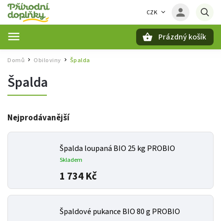
CZK
Prázdný košík
Hledat
Domů
Obiloviny
Špalda
/
/
Špalda
Nejprodávanější
Špalda loupaná BIO 25 kg PROBIO
Skladem
1 734 Kč
Špaldové pukance BIO 80 g PROBIO