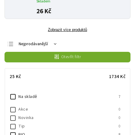
Skladem
26 Kč
Zobrazit více produktů
Nejprodávanější
Nejlevnější
Otevřít filtr
Nejdražší
Abecedně
25
Kč
1734
Kč
Na skladě
7
Akce
0
Novinka
0
Tip
0
BIO
8