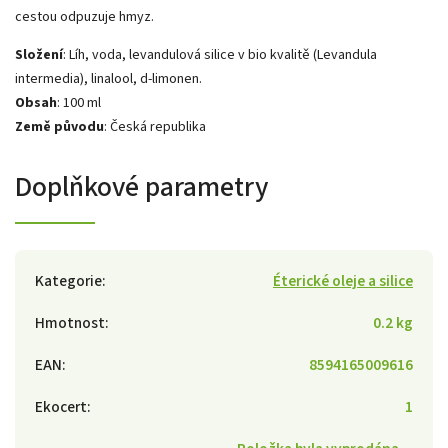
cestou odpuzuje hmyz.
Složení
: Líh, voda, levandulová silice v bio kvalitě (Levandula
intermedia), linalool, d-limonen.
Obsah
: 100 ml
Země původu
: Česká republika
Doplňkové parametry
Kategorie
:
Éterické oleje a silice
Hmotnost
:
0.2 kg
EAN
:
8594165009616
Ekocert
:
1