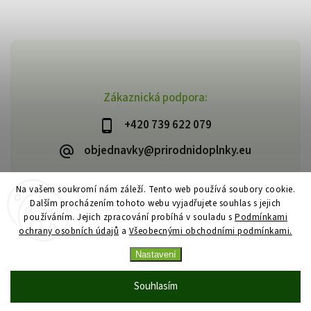
Zákaznická podpora:
+420 739 622 079
objednavky@prirodnidoplnky.eu
Na vašem soukromí nám záleží. Tento web používá soubory cookie.
Dalším procházením tohoto webu vyjadřujete souhlas s jejich
Copyright 2026
VIA NATURAE
. Všechna práva vyhrazena.
používáním. Jejich zpracování probíhá v souladu s
Podmínkami
Upravit nastavení cookies
ochrany osobních údajů
a
Všeobecnými obchodními podmínkami.
Vytvořil
Shoptet
| Design
Shoptak.cz
Nastavení
Souhlasím