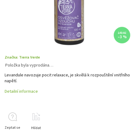
149 Kč
–3 %
Značka:
Tierra Verde
Položka byla vyprodána…
Levandule navozuje pocit relaxace, je skvělá k rozpouštění vnitřního
napětí.
Detailní informace
Zeptat se
Hlídat