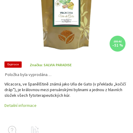
205 Kč
–51 %
Expirace
Značka:
SALVIA PARADISE
Položka byla vyprodána…
Vilcacora, ve španělštině známá jako Uňa de Gato (v překladu „kočičí
dráp”), je královnou mezi peruánskými bylinami a jednou z hlavních
složek všech fytoterapeutických kúr.
Detailní informace