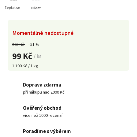
Zeptat se
Hlídat
Momentálně nedostupné
205 Kč
–51 %
99 Kč
/ ks
1 100 Kč / 1 kg
Doprava zdarma
při nákupu nad 2000 Kč
Ověřený obchod
více než 1000 recenzí
Poradíme s výběrem