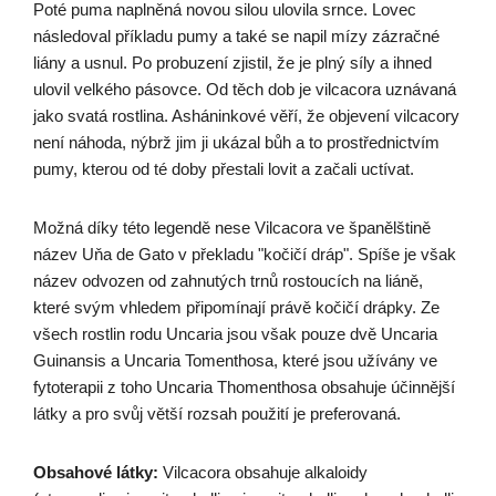
Poté puma naplněná novou silou ulovila srnce. Lovec
následoval příkladu pumy a také se napil mízy zázračné
liány a usnul. Po probuzení zjistil, že je plný síly a ihned
ulovil velkého pásovce. Od těch dob je vilcacora uznávaná
jako svatá rostlina. Asháninkové věří, že objevení vilcacory
není náhoda, nýbrž jim ji ukázal bůh a to prostřednictvím
pumy, kterou od té doby přestali lovit a začali uctívat.
Možná díky této legendě nese Vilcacora ve španělštině
název Uňa de Gato v překladu "kočičí dráp". Spíše je však
název odvozen od zahnutých trnů rostoucích na liáně,
které svým vhledem připomínají právě kočičí drápky. Ze
všech rostlin rodu Uncaria jsou však pouze dvě Uncaria
Guinansis a Uncaria Tomenthosa, které jsou užívány ve
fytoterapii z toho Uncaria Thomenthosa obsahuje účinnější
látky a pro svůj větší rozsah použití je preferovaná.
Obsahové látky:
Vilcacora obsahuje alkaloidy