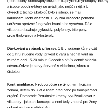
(pteropodiny,isomitraphylline,isomitraphylline,rhynchophylline,my
a isopteropodine-který se uvádí jako nejúčinnější) U
čtyřech z těchto alkaloidů bylo zjištěno, že mají
imunostimulační vlastnosti. Díky nim vilcacora pomáhá
udržovat správné fungování imunitního systému. Dále
vilcacora obsahuje glykosidy, polyfenoly, triterpeny,
proanthokyanidy a fytosteroly.
Dávkování a způsob přípravy
: 1 lžíci sušené kůry vložit
do 1 litru studené vody, přivést k varu a nechat vařit na
mírném ohni 15-20 minut. Odcedit a pít 3x denně sklenku
odvaru.Odvar je barvy červené s viditelnou jiskrou a
čistotou.
Kontraindikace:
Nedoporučuje se těhotným, kojícím
ženám, dětem do 3 let a lidem před nebo po transplantaci
orgánů. Domorodé Peruánské kmeny využívali odvar z
vilcacory i jako antikoncepci a není tedy vhodná pro ženy
pokoušející se o otěhotnění.