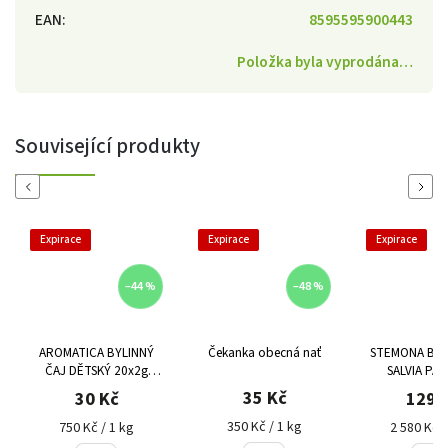
EAN
:
8595595900443
Položka byla vyprodána…
Související produkty
Previous
Next
Expirace
Expirace
Expirace
–44 %
–48 %
AROMATICA BYLINNÝ
Čekanka obecná nať
STEMONA BAI 
ČAJ DĚTSKÝ 20x2g
SALVIA PAR
Výprodej DMT03/22
Výprodej DMT
35 Kč
30 Kč
129 
350 Kč / 1 kg
750 Kč / 1 kg
2 580 Kč /