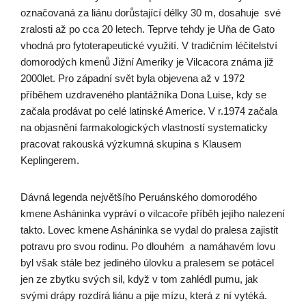
označovaná za liánu dorůstající délky 30 m, dosahuje své
zralosti až po cca 20 letech. Teprve tehdy je Uňa de Gato
vhodná pro fytoterapeutické využití. V tradičním léčitelství
domorodých kmenů Jižní Ameriky je Vilcacora známa již
2000let. Pro západní svět byla objevena až v 1972
příběhem uzdraveného plantážníka Dona Luise, kdy se
začala prodávat po celé latinské Americe. V r.1974 začala
na objasnění farmakologických vlastností systematicky
pracovat rakouská výzkumná skupina s Klausem
Keplingerem.
Dávná legenda největšího Peruánského domorodého
kmene Asháninka vypráví o vilcacoře příběh jejího nalezení
takto. Lovec kmene Asháninka se vydal do pralesa zajistit
potravu pro svou rodinu. Po dlouhém a namáhavém lovu
byl však stále bez jediného úlovku a pralesem se potácel
jen ze zbytku svých sil, když v tom zahlédl pumu, jak
svými drápy rozdírá liánu a pije mízu, která z ní vytéká.