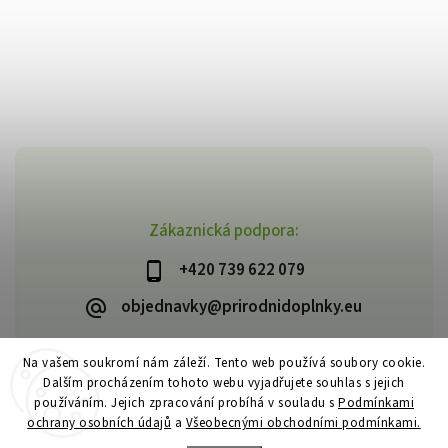
Zákaznická podpora:
+420 739 622 079
objednavky@prirodnidoplnky.eu
Na vašem soukromí nám záleží. Tento web používá soubory cookie.
Dalším procházením tohoto webu vyjadřujete souhlas s jejich
Copyright 2026
VIA NATURAE
. Všechna práva vyhrazena.
používáním. Jejich zpracování probíhá v souladu s
Podmínkami
Upravit nastavení cookies
ochrany osobních údajů
a
Všeobecnými obchodními podmínkami.