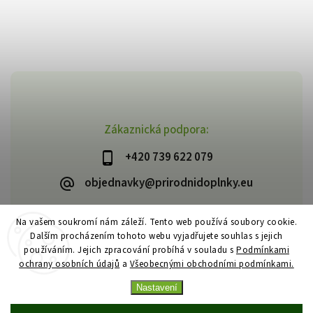
Zákaznická podpora:
+420 739 622 079
objednavky@prirodnidoplnky.eu
Na vašem soukromí nám záleží. Tento web používá soubory cookie.
Dalším procházením tohoto webu vyjadřujete souhlas s jejich
Copyright 2026
VIA NATURAE
. Všechna práva vyhrazena.
používáním. Jejich zpracování probíhá v souladu s
Podmínkami
Upravit nastavení cookies
ochrany osobních údajů
a
Všeobecnými obchodními podmínkami.
Vytvořil
Shoptet
| Design
Shoptak.cz
Nastavení