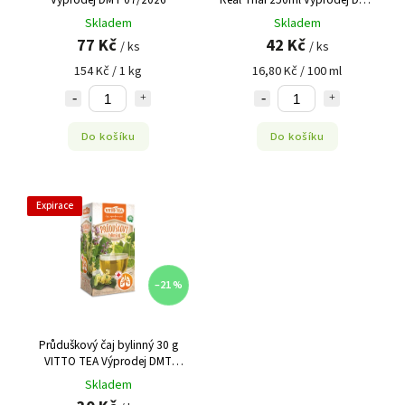
07/2026
Skladem
Skladem
77 Kč
42 Kč
/ ks
/ ks
154 Kč / 1 kg
16,80 Kč / 100 ml
Do košíku
Do košíku
Expirace
–21 %
Průduškový čaj bylinný 30 g
VITTO TEA Výprodej DMT
04/2026
Skladem