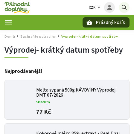
CZK
Prázdný košík
Hledat
Domů
Zachraňte potraviny
Výprodej- krátký datum spotřeby
/
/
Výprodej- krátký datum spotřeby
Nejprodávanější
Melta sypaná 500g KÁVOVINY Výprodej
DMT 07/2026
Skladem
77 Kč
Kokosové mléko 85% extrakt - Real Thai