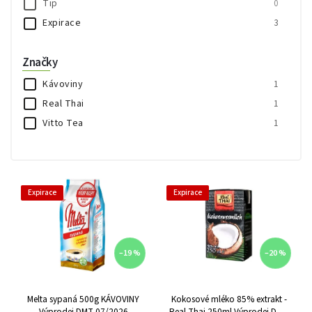
Tip
0
Expirace
3
Značky
Kávoviny
1
Real Thai
1
Vitto Tea
1
Expirace
Expirace
–19 %
–20 %
Melta sypaná 500g KÁVOVINY
Kokosové mléko 85% extrakt -
Výprodej DMT 07/2026
Real Thai 250ml Výprodej DMT