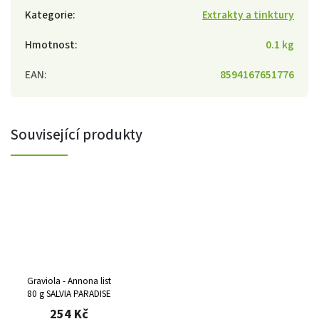
Kategorie
:
Extrakty a tinktury
Hmotnost
:
0.1 kg
EAN
:
8594167651776
Související produkty
Graviola - Annona list
80 g SALVIA PARADISE
254 Kč