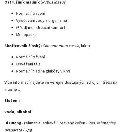
Ostružiník maliník
(
Rubus idaeus
)
Normální trávení
Vylučování vody z organizmu
(Před) menstruační komfort
Menopauza
Skořicovník čínský
(
Cinnamomum cassia
, kůra)
Normální trávení
Osvěžení těla
Normální hladina glukózy v krvi
V
íce informací najdete ve veřejně dostupných zdrojích, třeba na
internetu.
Složení:
voda, alkohol
Di Huang
- rehmanie lepkavá, upravený kořen -
Rad. rehmaniae
preparata
- 5,9g