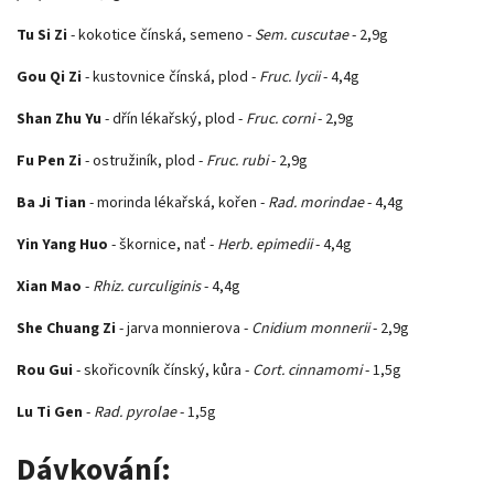
Tu Si Zi
- kokotice čínská, semeno -
Sem. cuscutae
- 2,9g
Gou Qi Zi
- kustovnice čínská, plod -
Fruc. lycii
- 4,4g
Shan Zhu Yu
- dřín lékařský, plod -
Fruc. corni
- 2,9g
Fu Pen Zi
- ostružiník, plod -
Fruc. rubi
- 2,9g
Ba Ji Tian
- morinda lékařská, kořen -
Rad. morindae
- 4,4g
Yin Yang Huo
- škornice, nať -
Herb. epimedii
- 4,4g
Xian Mao
-
Rhiz. curculiginis
- 4,4g
She Chuang Zi
- jarva monnierova -
Cnidium monnerii
- 2,9g
Rou Gui
- skořicovník čínský, kůra -
Cort. cinnamomi
- 1,5g
Lu Ti Gen
-
Rad. pyrolae
- 1,5g
Dávkování: