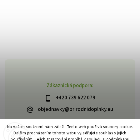
Zákaznická podpora:
+420 739 622 079
objednavky@prirodnidoplnky.eu
Na vašem soukromí nám záleží. Tento web používá soubory cookie.
Dalším procházením tohoto webu vyjadřujete souhlas s jejich
Copyright 2026
VIA NATURAE
. Všechna práva vyhrazena.
používáním. Jejich zpracování probíhá v souladu s
Podmínkami