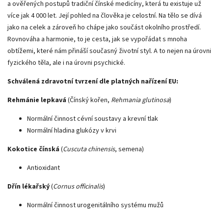
a ověřených postupů tradiční čínské medicíny, která tu existuje už
více jak 4 000 let. Její pohled na člověka je celostní. Na tělo se dívá
jako na celek a zároveň ho chápe jako součást okolního prostředí.
Rovnováha a harmonie, to je cesta, jak se vypořádat s mnoha
obtížemi, které nám přináší současný životní styl. A to nejen na úrovni
fyzického těla, ale i na úrovni psychické.
Schválená zdravotní tvrzení dle platných nařízení EU:
Rehmánie lepkavá
(Čínský kořen,
Rehmania glutinosa
)
Normální činnost cévní soustavy a krevní tlak
Normální hladina glukózy v krvi
Kokotice čínská
(
Cuscuta chinensis
, semena)
Antioxidant
Dřín lékařský
(
Cornus officinalis
)
Normální činnost urogenitálního systému mužů