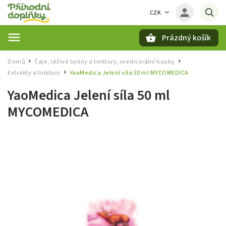
CZK
Prázdný košík
Hledat
Domů
Čaje, léčivé byliny a tinktury, medicinální houby
/
/
Extrakty a tinktury
YaoMedica Jelení síla 50 ml MYCOMEDICA
/
YaoMedica Jelení síla 50 ml
MYCOMEDICA