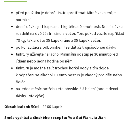
před použitím je dobré tinktru protřepat. Mírné zakalení je
normální.
denní dávka je 1 kapka na 1 kg tělesné hmotnosti. Denní dávku
rozdělit na dvě části - ráno a večer. Tzn. pokud vážíte například
70 kg, tak si dáte 35 kapek ráno a 35 kapek večer.
po konzultaci s odborníkem lze dát až trojnásobnou dávku
tinktury užívejte na lačno. Minimální odstup je 30 minut před
jídlem nebo jedna hodina po něm.
tinkturu je možné zalít trochou horké vody a tím dojde
k odpaření se alkoholu. Tento postup je vhodný pro děti nebo
řidiče.
na jeden měsíc potřebujete obvykle 2-3 balení (podle denní
dávky - viz výše)
Obsah balení:
50ml = 1100 kapek
Směs vychází z čínského receptu:
You Gui Wan Jia Jian