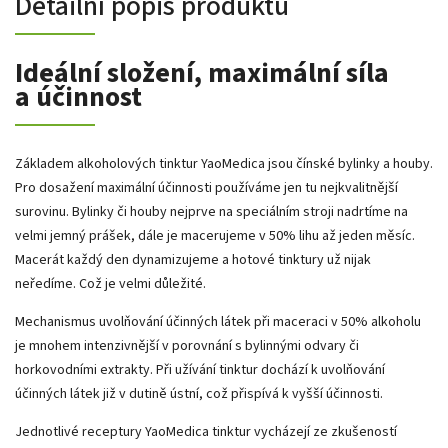
Detailní popis produktu
Ideální složení, maximální síla
a účinnost
Základem alkoholových tinktur YaoMedica jsou čínské bylinky a houby.
Pro dosažení maximální účinnosti používáme jen tu nejkvalitnější
surovinu. Bylinky či houby nejprve na speciálním stroji nadrtíme na
velmi jemný prášek, dále je macerujeme v 50% lihu až jeden měsíc.
Macerát každý den dynamizujeme a hotové tinktury už nijak
neředíme. Což je velmi důležité.
Mechanismus uvolňování účinných látek při maceraci v 50% alkoholu
je mnohem intenzivnější v porovnání s bylinnými odvary či
horkovodními extrakty. Při užívání tinktur dochází k uvolňování
účinných látek již v dutině ústní, což přispívá k vyšší účinnosti.
Jednotlivé receptury YaoMedica tinktur vycházejí ze zkušeností