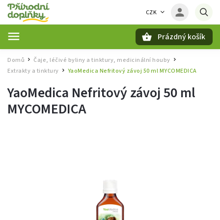
CZK
Prázdný košík
Hledat
Domů
Čaje, léčivé byliny a tinktury, medicinální houby
/
/
Extrakty a tinktury
YaoMedica Nefritový závoj 50 ml MYCOMEDICA
/
YaoMedica Nefritový závoj 50 ml
MYCOMEDICA