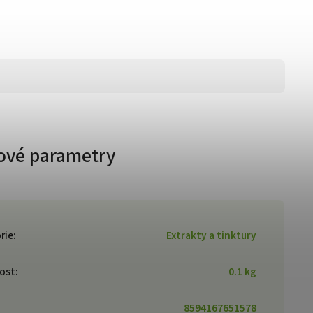
ové parametry
rie
:
Extrakty a tinktury
ost
:
0.1 kg
8594167651578