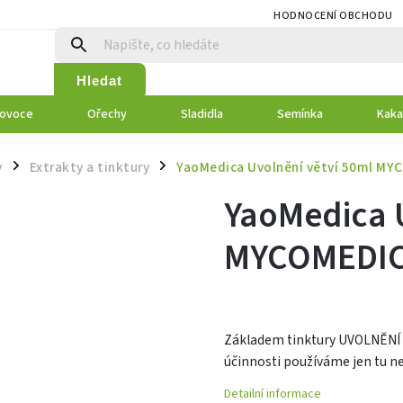
HODNOCENÍ OBCHODU
Hledat
 ovoce
Ořechy
Sladidla
Semínka
Kaka
y
Extrakty a tinktury
YaoMedica Uvolnění větví 50ml MY
/
/
YaoMedica 
MYCOMEDI
Základem tinktury UVOLNĚNÍ V
účinnosti používáme jen tu ne
Detailní informace