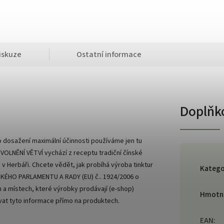
iskuze
Ostatní informace
Doplňk
o dosažení maximální účinnosti používáme jen tu
 UVOLNĚNÍ VĚTVÍ vychází z receptu tradiční čínské
v Herbáři. Chcete vědět, jak probíhá výroba tinktur
Katego
SKÉHO PARLAMENTU A RADY (EU) č.. 1924/2006 o
 a místech, které výrobky prodávají (e-shop)
Hmotn
vat tyto informace přímo na produktech.
EAN
: