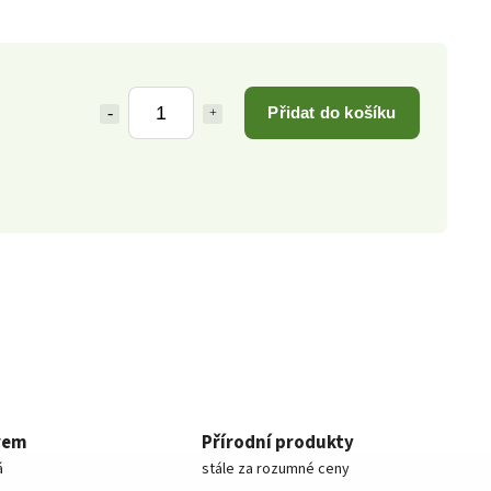
Přidat do košíku
rem
Přírodní produkty
á
stále za rozumné ceny