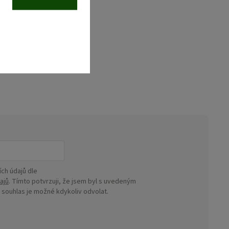
ch údajů dle
ajů
. Tímto potvrzuji, že jsem byl s uvedeným
ouhlas je možné kdykoliv odvolat.