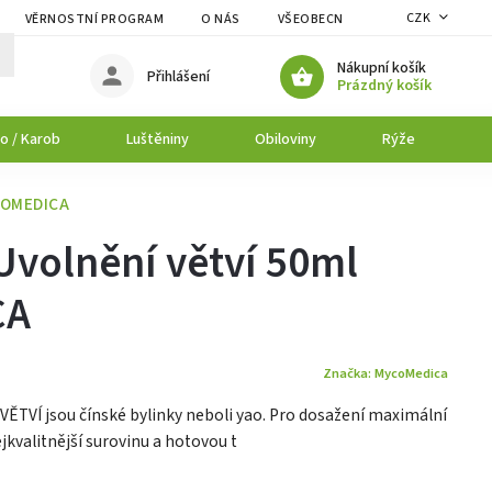
CZK
VĚRNOSTNÍ PROGRAM
O NÁS
VŠEOBECNÉ OBCHODNÍ PODMÍNK
Nákupní košík
Přihlášení
Prázdný košík
o / Karob
Luštěniny
Obiloviny
Rýže
P
COMEDICA
Uvolnění větví 50ml
CA
Značka:
MycoMedica
ĚTVÍ jsou čínské bylinky neboli yao. Pro dosažení maximální
jkvalitnější surovinu a hotovou t