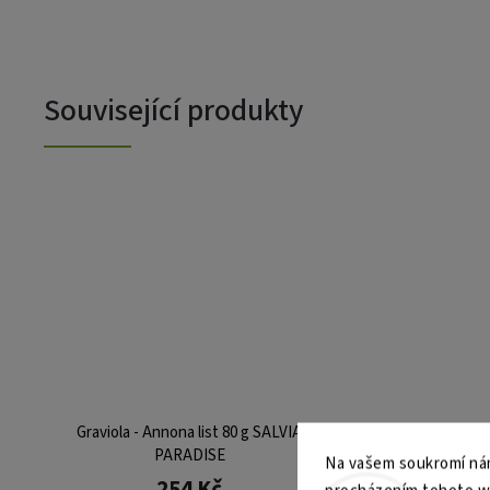
Související produkty
Graviola - Annona list 80 g SALVIA
PARADISE
Na vašem soukromí nám
254 Kč