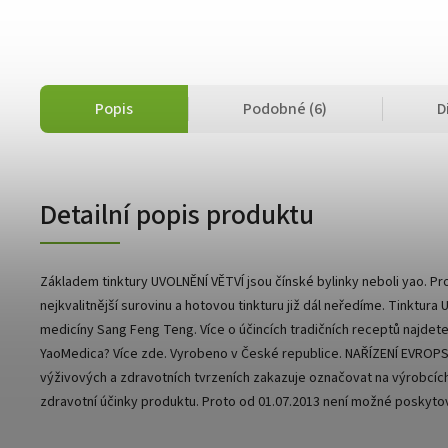
Popis
Podobné (6)
D
Detailní popis produktu
Základem tinktury UVOLNĚNÍ VĚTVÍ jsou čínské bylinky neboli yao. Pr
nejkvalitnější surovinu a hotovou tinkturu již dál neředíme. Tinktura
medicíny Sang Feng Teng. Více o účincích tradičních receptů najdete 
YaoMedica? Více zde. Vyrobeno v České republice. NAŘÍZENÍ EVROP
výživových a zdravotních tvrzeních zakazuje označovat na výrobcích
zdravotní účinky produktu. Proto od 01.07.2013 není možné poskyto