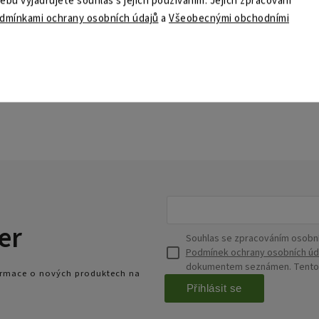
u vyjadřujete souhlas s jejich používáním. Jejich zpracování
dmínkami ochrany osobních údajů
a
Všeobecnými obchodními
er
Souhlas se zpracováním osobní
Podmínek ochrany osobních úd
dokumentem seznámen. Tento s
formace o nových produktech na
Přihlásit se