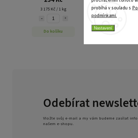
procházením tohoto web
probíhá v souladu s
Po
3 175 Kč / 1 kg
podmínkami.
Nastavení
Do košíku
Odebírat newslett
Vložte svůj e-mail a my vám budeme zasílat in
našem e-shopu.