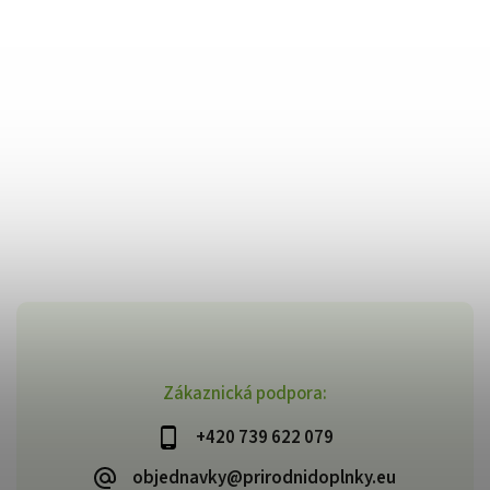
Zákaznická podpora:
+420 739 622 079
objednavky@prirodnidoplnky.eu