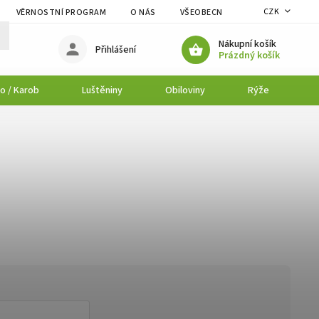
CZK
VĚRNOSTNÍ PROGRAM
O NÁS
VŠEOBECNÉ OBCHODNÍ PODMÍNK
Nákupní košík
Přihlášení
Prázdný košík
o / Karob
Luštěniny
Obiloviny
Rýže
P