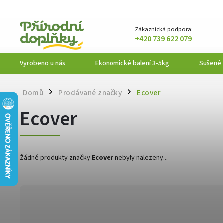
Zákaznická podpora:
+420 739 622 079
Vyrobeno u nás
Ekonomické balení 3-5kg
Sušené
Domů
Prodávané značky
Ecover
/
/
Ecover
Žádné produkty značky
Ecover
nebyly nalezeny...