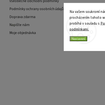
Všeobecné obchodní podmínky
Podmínky ochrany osobních údajů
Na vašem soukromí nám
Doprava zdarma
procházením tohoto web
probíhá v souladu s
Po
Napište nám
podmínkami.
Moje objednávka
Nastavení