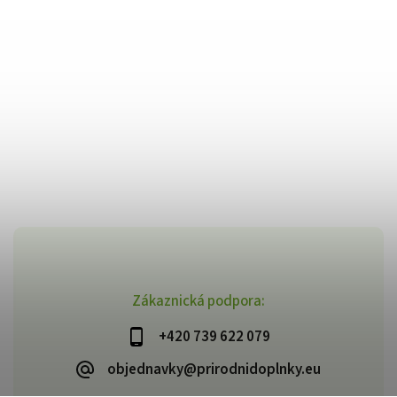
Zákaznická podpora:
+420 739 622 079
objednavky@prirodnidoplnky.eu