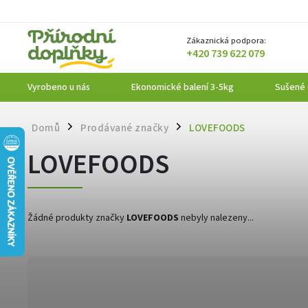
Zákaznická podpora:
+420 739 622 079
Vyrobeno u nás
Ekonomické balení 3-5kg
Sušené
Domů
Prodávané značky
LOVEFOODS
/
/
LOVEFOODS
Žádné produkty značky
LOVEFOODS
nebyly nalezeny...