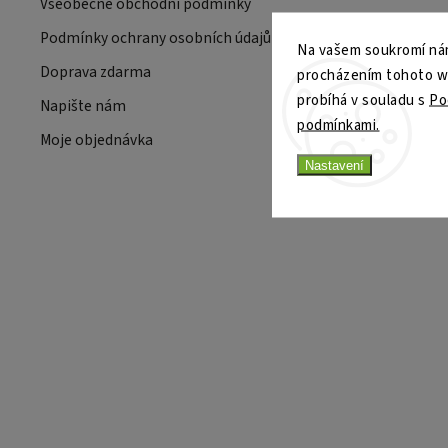
Všeobecné obchodní podmínky
Podmínky ochrany osobních údajů
Na vašem soukromí nám
Doprava zdarma
procházením tohoto web
probíhá v souladu s
Po
Napište nám
podmínkami.
Moje objednávka
Nastavení