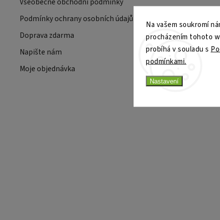
Všeobecné obchodní podmínky
Podmínky ochrany osobních údajů
Na vašem soukromí nám
Doprava zdarma
procházením tohoto web
probíhá v souladu s
Po
Napište nám
podmínkami.
Moje objednávka
Nastavení