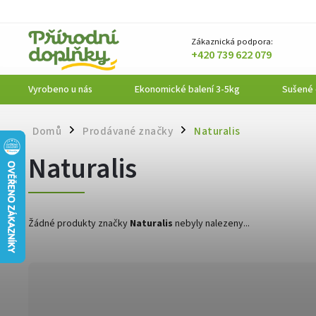
Zákaznická podpora:
+420 739 622 079
Vyrobeno u nás
Ekonomické balení 3-5kg
Sušené
Domů
Prodávané značky
Naturalis
/
/
Naturalis
Žádné produkty značky
Naturalis
nebyly nalezeny...