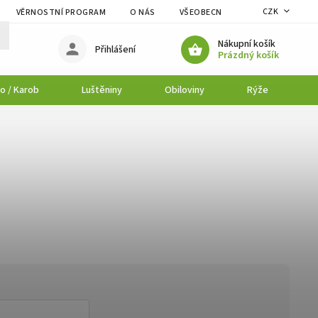
CZK
VĚRNOSTNÍ PROGRAM
O NÁS
VŠEOBECNÉ OBCHODNÍ PODMÍNK
Nákupní košík
Přihlášení
Prázdný košík
o / Karob
Luštěniny
Obiloviny
Rýže
P