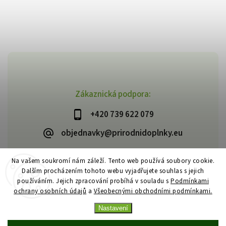
Zákaznická podpora:
+420 739 622 079
objednavky@prirodnidoplnky.eu
Na vašem soukromí nám záleží. Tento web používá soubory cookie.
Dalším procházením tohoto webu vyjadřujete souhlas s jejich
Copyright 2026
VIA NATURAE
. Všechna práva vyhrazena.
používáním. Jejich zpracování probíhá v souladu s
Podmínkami
Upravit nastavení cookies
ochrany osobních údajů
a
Všeobecnými obchodními podmínkami.
Vytvořil
Shoptet
| Design
Shoptak.cz
Nastavení