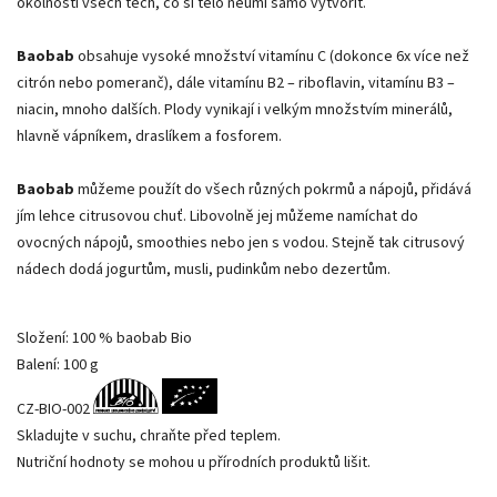
okolností všech těch, co si tělo neumí samo vytvořit.
Baobab
obsahuje vysoké množství vitamínu C (dokonce 6x více než
citrón nebo pomeranč), dále vitamínu B2 – riboflavin, vitamínu B3 –
niacin, mnoho dalších. Plody vynikají i velkým množstvím minerálů,
hlavně vápníkem, draslíkem a fosforem.
Baobab
můžeme použít do všech různých pokrmů a nápojů, přidává
jím lehce citrusovou chuť. Libovolně jej můžeme namíchat do
ovocných nápojů, smoothies nebo jen s vodou. Stejně tak citrusový
nádech dodá jogurtům, musli, pudinkům nebo dezertům.
Složení: 100 % baobab Bio
Balení: 100 g
CZ-BIO-002
Skladujte v suchu, chraňte před teplem.
Nutriční hodnoty se mohou u přírodních produktů lišit.