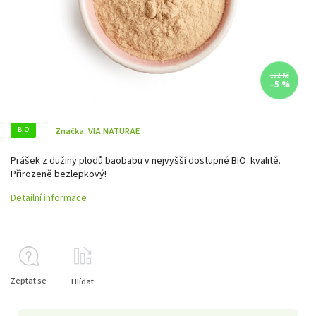
102 Kč
–5 %
BIO
Značka:
VIA NATURAE
Prášek z dužiny plodů baobabu v nejvyšší dostupné BIO kvalitě.
Přirozeně bezlepkový!
Detailní informace
Zeptat se
Hlídat