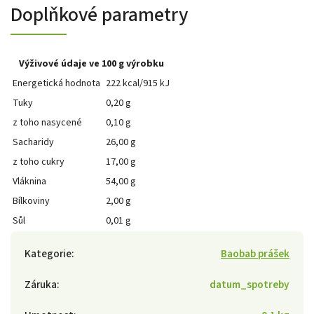
Doplňkové parametry
Výživové údaje ve 100 g výrobku
Energetická hodnota
222 kcal/915 kJ
Tuky
0,20 g
z toho nasycené
0,10 g
Sacharidy
26,00 g
z toho cukry
17,00 g
Vláknina
54,00 g
Bílkoviny
2,00 g
Sůl
0,01 g
Kategorie
:
Baobab prášek
Záruka
:
datum_spotreby