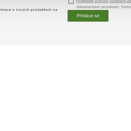
Podmínek ochrany osobních úd
dokumentem seznámen. Tento s
formace o nových produktech na
Přihlásit se