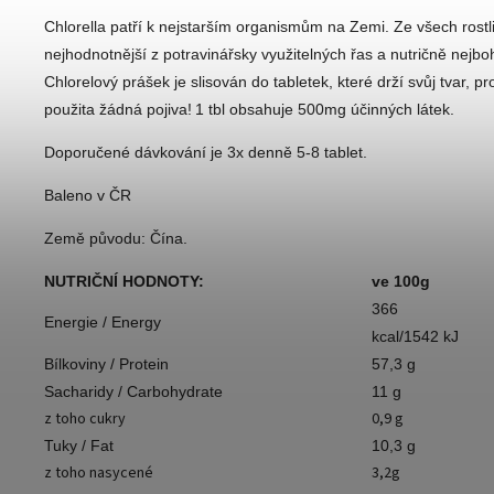
Chlorella patří k nejstarším organismům na Zemi. Ze všech rostlin
nejhodnotnější z potravinářsky využitelných řas a nutričně nejboh
Chlorelový prášek je slisován do tabletek, které drží svůj tvar, p
použita žádná pojiva!
1 tbl obsahuje 500mg účinných látek.
Doporučené dávkování je 3x denně 5-8 tablet.
Baleno v ČR
Země původu: Čína.
NUTRIČNÍ HODNOTY:
ve 100g
366
Energie / Energy
kcal/1542 kJ
Bílkoviny / Protein
57,3 g
Sacharidy / Carbohydrate
11 g
z toho cukry
0,9 g
Tuky / Fat
10,3 g
z toho nasycené
3,2g