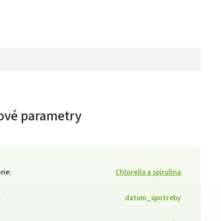
ové parametry
rie
:
Chlorella a spirulina
:
datum_spotreby