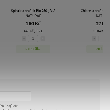
prášek Bio 250 g VIA
Chlorella prášek BIO 250 g VIA
NATURAE
NATURAE
160 Kč
271 Kč
0 Kč / 1 kg
1 084 Kč / 1 kg
Do košíku
Do košíku
ch údajů dle