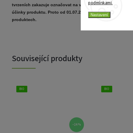
podmínkami.
tvrzeních zakazuje označovat na výrobcích a místech, které
účinky produktu. Proto od
01.07.2013 nebude možné poskyt
Nastavení
produktech.
Související produkty
BIO
–24 %
–66 