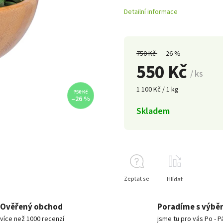
Detailní informace
750 Kč
–26 %
550 Kč
/ ks
1 100 Kč / 1 kg
750 Kč
–26 %
Skladem
Zeptat se
Hlídat
Ověřený obchod
Poradíme s výbě
více než 1000 recenzí
jsme tu pro vás Po - P