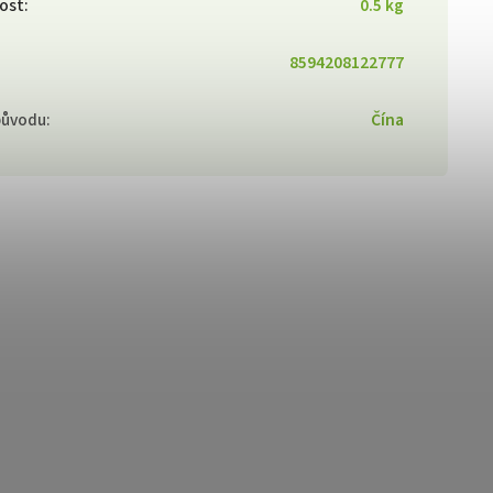
ost
:
0.5 kg
8594208122777
původu
:
Čína