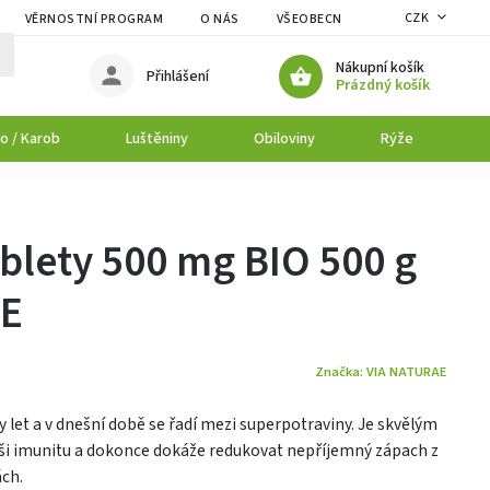
CZK
VĚRNOSTNÍ PROGRAM
O NÁS
VŠEOBECNÉ OBCHODNÍ PODMÍNK
Nákupní košík
Přihlášení
Prázdný košík
o / Karob
Luštěniny
Obiloviny
Rýže
P
ablety 500 mg BIO 500 g
AE
Značka:
VIA NATURAE
rdy let a v dnešní době se řadí mezi superpotraviny. Je skvělým
ši imunitu a dokonce dokáže redukovat nepříjemný zápach z
ách.