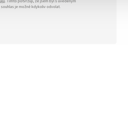
ajů
. Tímto potvrzuji, že jsem byl s uvedeným
ouhlas je možné kdykoliv odvolat.