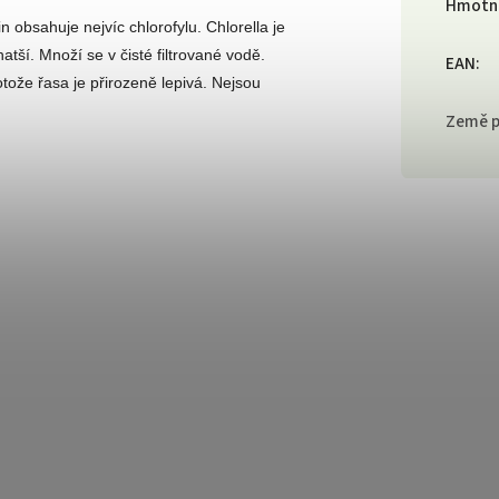
Hmotn
 obsahuje nejvíc chlorofylu. Chlorella je
atší. Množí se v čisté filtrované vodě.
EAN
:
rotože řasa je přirozeně lepivá. Nejsou
Země 