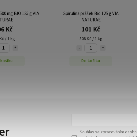
VIA
Spirulina prášek Bio 125 g VIA
Spirulina 
NATURAE
101 Kč
808 Kč / 1 kg
64
Do košíku
er
Souhlas se zpracováním osobní