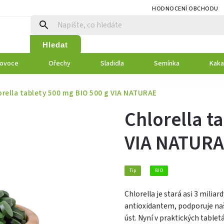
HODNOCENÍ OBCHODU
Hledat
 ovoce
Ořechy
Sladidla
Semínka
Kaka
orella tablety 500 mg BIO 500 g VIA NATURAE
Chlorella t
VIA NATUR
Tip
BIO
Chlorella je stará asi 3 milia
antioxidantem, podporuje na
úst. Nyní v praktických tablet