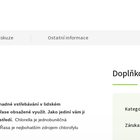
iskuze
Ostatní informace
Doplňk
nadné vstřebávání v lidském
Katego
řase obsažené využít. Jako jediní vám ji
středí.
Chlorella je jednobuněčná
Záruka
 Řasa je nejbohatším zdrojem chlorofylu