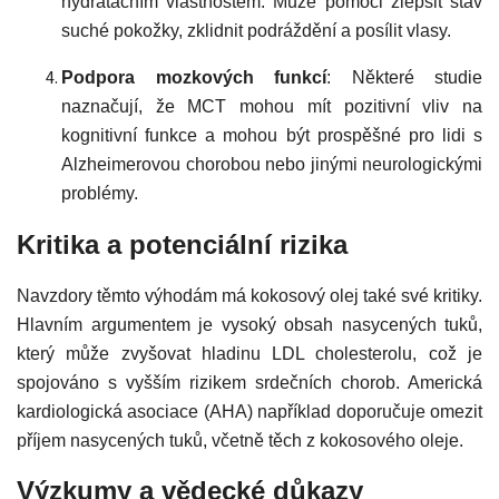
hydratačním vlastnostem. Může pomoci zlepšit stav
suché pokožky, zklidnit podráždění a posílit vlasy.
Podpora mozkových funkcí
: Některé studie
naznačují, že MCT mohou mít pozitivní vliv na
kognitivní funkce a mohou být prospěšné pro lidi s
Alzheimerovou chorobou nebo jinými neurologickými
problémy.
Kritika a potenciální rizika
Navzdory těmto výhodám má kokosový olej také své kritiky.
Hlavním argumentem je vysoký obsah nasycených tuků,
který může zvyšovat hladinu LDL cholesterolu, což je
spojováno s vyšším rizikem srdečních chorob. Americká
kardiologická asociace (AHA) například doporučuje omezit
příjem nasycených tuků, včetně těch z kokosového oleje.
Výzkumy a vědecké důkazy