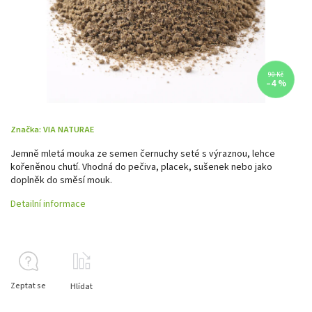
90 Kč
–4 %
Značka:
VIA NATURAE
Jemně mletá mouka ze semen černuchy seté s výraznou, lehce
kořeněnou chutí. Vhodná do pečiva, placek, sušenek nebo jako
doplněk do směsí mouk.
Detailní informace
Zeptat se
Hlídat