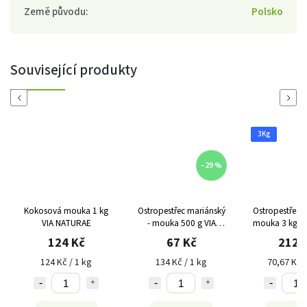
Země původu
:
Polsko
Související produkty
Previous
Next
3Kg
–29 %
Kokosová mouka 1 kg
Ostropestřec mariánský
Ostropestřec 
VIA NATURAE
- mouka 500 g VIA
mouka 3 kg LE
NATURAE
DU PARA
124 Kč
67 Kč
212 
124 Kč / 1 kg
134 Kč / 1 kg
70,67 Kč /