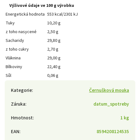
Výživové údaje ve 100 g výrobku
Energetická hodnota
553 kcal/2301 kJ
Tuky
10,20 g
z toho nasycené
2,50 g
Sacharidy
29,80 g
z toho cukry
2,70 g
Vláknina
29,00 g
Bílkoviny
22,40 g
Sůl
0,06 g
Kategorie
:
Černušková mouka
Záruka
:
datum_spotreby
Hmotnost
:
1 kg
EAN
:
8594208124535