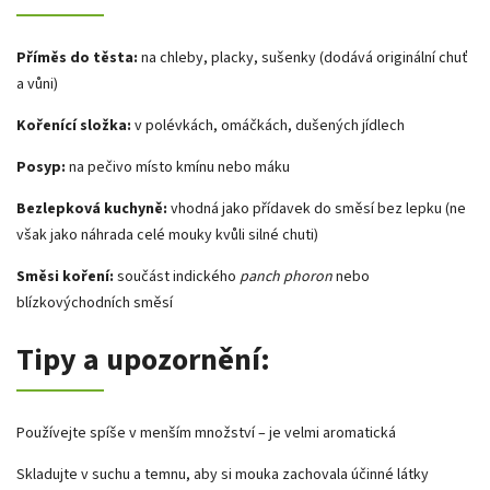
Příměs do těsta:
na chleby, placky, sušenky (dodává originální chuť
a vůni)
Kořenící složka:
v polévkách, omáčkách, dušených jídlech
Posyp:
na pečivo místo kmínu nebo máku
Bezlepková kuchyně:
vhodná jako přídavek do směsí bez lepku (ne
však jako náhrada celé mouky kvůli silné chuti)
Směsi koření:
součást indického
panch phoron
nebo
blízkovýchodních směsí
Tipy a upozornění:
Používejte spíše v menším množství – je velmi aromatická
Skladujte v suchu a temnu, aby si mouka zachovala účinné látky