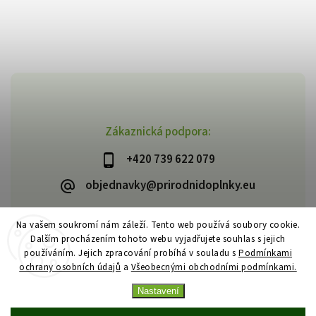
Zákaznická podpora:
+420 739 622 079
objednavky@prirodnidoplnky.eu
Na vašem soukromí nám záleží. Tento web používá soubory cookie.
Dalším procházením tohoto webu vyjadřujete souhlas s jejich
Copyright 2026
VIA NATURAE
. Všechna práva vyhrazena.
používáním. Jejich zpracování probíhá v souladu s
Podmínkami
Upravit nastavení cookies
ochrany osobních údajů
a
Všeobecnými obchodními podmínkami.
Vytvořil
Shoptet
| Design
Shoptak.cz
Nastavení