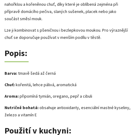
nahořklou a kořeněnou chuť, díky které je oblíbená zejména při
přípravě domácího pečiva, slaných sušenek, placek nebo jako
součást směsí mouk.
Lze ji kombinovat s pšeničnou i bezlepkovou moukou. Pro výraznější
chuť se doporučuje používat v menším podílu v těstě.
Popis:
Barva:
tmavě šedá až černá
Chuť:
kořenitá, lehce pálivá, aromatická
Aroma:
připomíná tymián, oregano, pepř a cibuli
Nutričně bohatá:
obsahuje antioxidanty, esenciální mastné kyseliny,
železo a vitamín E
Použití v kuchyni: