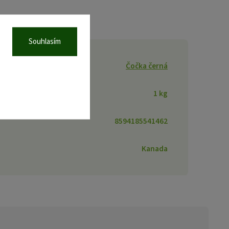
Souhlasím
Čočka černá
1 kg
8594185541462
Kanada