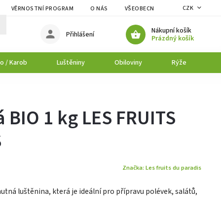
CZK
VĚRNOSTNÍ PROGRAM
O NÁS
VŠEOBECNÉ OBCHODNÍ PODMÍNK
Nákupní košík
Přihlášení
Prázdný košík
o / Karob
Luštěniny
Obiloviny
Rýže
P
 BIO 1 kg LES FRUITS
S
Značka:
Les fruits du paradis
utná luštěnina, která je ideální pro přípravu polévek, salátů,