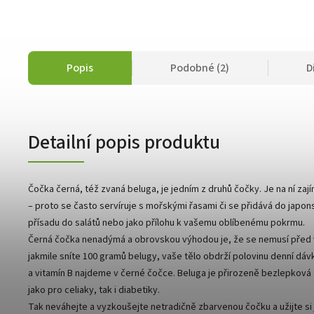
Popis
Podobné (2)
D
Detailní popis produktu
Čočka černá, též zvaná beluga, je jedním z druhů čočky. Je na ní zají
– proto se často servíruje s mořskými řasami či se přidává do japons
přísadu do salátů nebo jako přílohu k vašemu oblíbenému pokrmu.
Černá čočka nenadýmá a obrovskou výhodou je, že se nemusí před v
jakmile sníte 100 gramů belugy, vaše tělo obdrží polovinu denní dávky
a vitamín B najdeme v černé čočce. Beluga je přirozeně bezlepková 
jako pro celiaky, tak i diabetiky.
Tak neváhejte a vyzkoušejte netradičně zbarvenou čočku a užijte si j