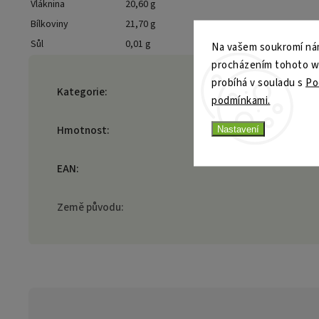
Vláknina
20,60 g
Bílkoviny
21,70 g
Sůl
0,01 g
Na vašem soukromí nám
procházením tohoto web
probíhá v souladu s
Po
Kategorie
:
podmínkami.
Hmotnost
:
Nastavení
EAN
:
Země původu
: