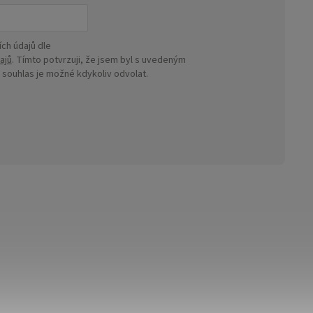
ch údajů dle
ajů
. Tímto potvrzuji, že jsem byl s uvedeným
ouhlas je možné kdykoliv odvolat.