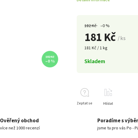
Detailní informace
182 Kč
–0 %
181 Kč
/ ks
181 Kč / 1 kg
182 Kč
Skladem
–0 %
Zeptat se
Hlídat
Ověřený obchod
Poradíme s výbě
více než 1000 recenzí
jsme tu pro vás Po - P