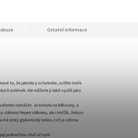
iskuze
Ostatní informace
mavé to, že jakmile ji ochutnáte, ucítíte moře
kých polévek. Ale můžete ji také využít jako
ařením namáčet. Je bohatá na bílkoviny, a
 vlákniny! Nejen vlákninu, ale i hořčík, železo
a má nízký glykemický index, což je výhrou
ejí jedinečnou chuť už nyní!