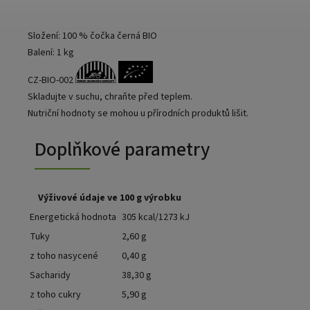
Složení: 100 % čočka černá BIO
Balení: 1 kg
CZ-BIO-002
Skladujte v suchu, chraňte před teplem.
Nutriční hodnoty se mohou u přírodních produktů lišit.
Doplňkové parametry
Výživové údaje ve 100 g výrobku
Energetická hodnota
305 kcal/1273 kJ
Tuky
2,60 g
z toho nasycené
0,40 g
Sacharidy
38,30 g
z toho cukry
5,90 g