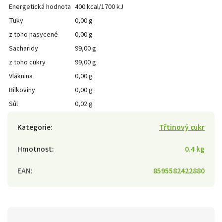
Energetická hodnota
400 kcal/1700 kJ
Tuky
0,00 g
z toho nasycené
0,00 g
Sacharidy
99,00 g
z toho cukry
99,00 g
Vláknina
0,00 g
Bílkoviny
0,00 g
Sůl
0,02 g
Kategorie
:
Třtinový cukr
Hmotnost
:
0.4 kg
EAN
:
8595582422880