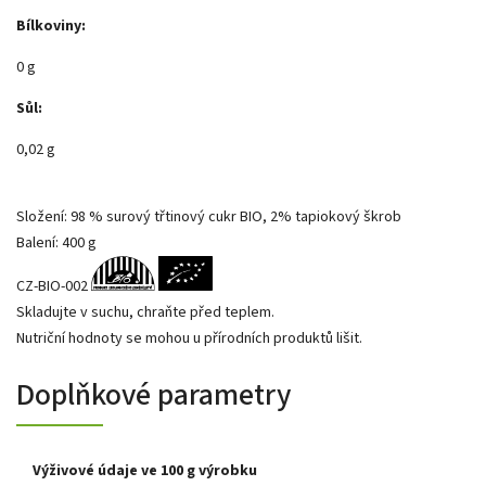
Bílkoviny:
0 g
Sůl:
0,02 g
Složení: 98 % surový třtinový cukr BIO, 2% tapiokový škrob
Balení: 400 g
CZ-BIO-002
Skladujte v suchu, chraňte před teplem.
Nutriční hodnoty se mohou u přírodních produktů lišit.
Doplňkové parametry
Výživové údaje ve 100 g výrobku