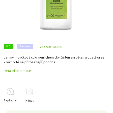
BIO
Bez lepku
Značka:
PROBIO
Jemný moučkový cukr není chemicky čištěn ani bělen a dostává se
k vám v té nejpřirozenější podobě.
Detailní informace
Zeptat se
Hlídat