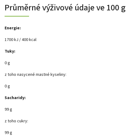
Průměrné výživové údaje ve 100 g
Energie:
1700 kJ / 400 kcal
Tuky:
0 g
z toho nasycené mastné kyseliny:
0 g
Sacharidy:
99 g
z toho cukry:
99 g