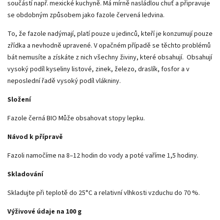
součástí např. mexické kuchyně. Má mírně nasládlou chuť a připravuje
se obdobným způsobem jako fazole červená ledvina.
To, že fazole nadýmají, platí pouze u jedinců, kteří je konzumují pouze
zřídka a nevhodně upravené. V opačném případě se těchto problémů
bát nemusíte a získáte z nich všechny živiny, které obsahují.
Obsahují
vysoký podíl kyseliny listové, zinek, železo, draslík, fosfor a v
neposlední řadě vysoký podíl vlákniny.
Složení
Fazole černá BIO Může obsahovat stopy lepku.
Návod k přípravě
Fazoli namočíme na 8–12 hodin do vody a poté vaříme 1,5 hodiny.
Skladování
Skladujte při teplotě do 25°C a relativní vlhkosti vzduchu do 70 %.
Výživové údaje na 100 g