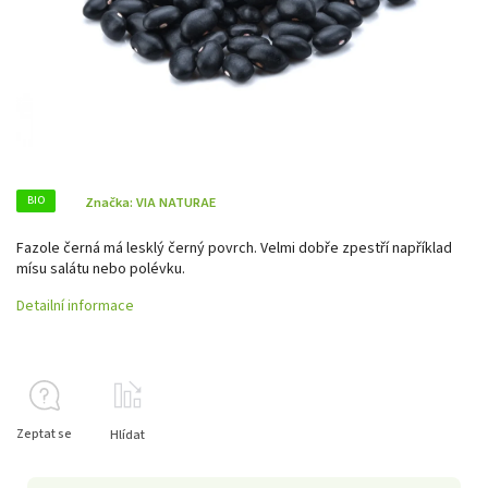
BIO
Značka:
VIA NATURAE
Fazole černá má lesklý černý povrch. Velmi dobře zpestří například
mísu salátu nebo polévku.
Detailní informace
Zeptat se
Hlídat