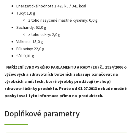
Energetická hodnota 1 428 kJ / 341 kcal
Tuky: 1,0 g
z toho nasycené mastné kyseliny: 0,0 g
Sacharidy: 62,0 g
z toho cukry: 2,0 g
Vláknina: 15,0 g
Bílkoviny: 22,0 g
Sůl: 0,01 g
NAŘÍZENÍ EVROPSKÉHO PARLAMENTU A RADY (EU) č.. 1924/2006 o
výživových a zdravotních tvrzeních zakazuje označovat na
výrobcích a místech, které výrobky prodávají (e-shop)
zdravotní účinky produktu. Proto od
01.07.2013 nebude možné
poskytovat tyto informace přímo na produktech.
Doplňkové parametry