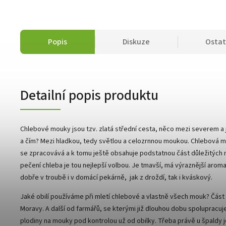
Popis
Diskuze
Ostat
Detailní popis produktu
Chlebové mouky jsou tzv. zlatá střední cesta, něco mezi severem a 
a čím? Mezi hladkou, tedy světlou a celozrnnou moukou. Chlebová m
se zpracovává a k tomu ještě obsahuje podstatnou část důležitých n
pečení chleba je tou nejlepší volbou. Je tmavší, má výraznější aroma
dobře v troubě i v domácí pekárně, jak z droždí, tak i kváskový.
Jaké obilí používáme při mletí chlebové a vlastně všech mouk? Část b
Moravy. A další od farmářů, se kterými již dlouhou dobu spolupracu
plodiny na mouky pod kontrolou už od obilky. Třeba právě u špaldy j