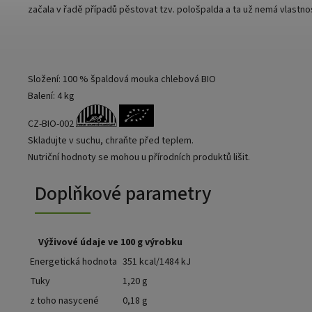
začala v řadě případů pěstovat tzv. pološpalda a ta už nemá vlastnos
Složení: 100 % špaldová mouka chlebová BIO
Balení: 4 kg
CZ-BIO-002
Skladujte v suchu, chraňte před teplem.
Nutriční hodnoty se mohou u přírodních produktů lišit.
Doplňkové parametry
Výživové údaje ve 100 g výrobku
Energetická hodnota
351 kcal/1484 kJ
Tuky
1,20 g
z toho nasycené
0,18 g