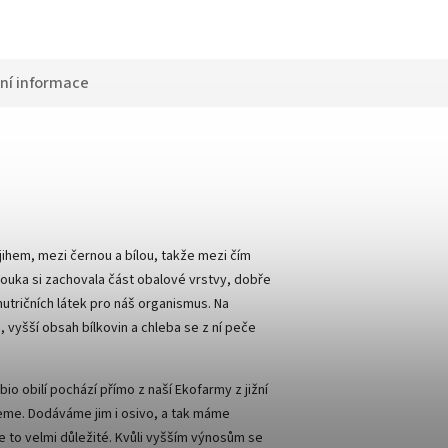
ní informace
jihem, mezi černou a bílou, takže mezi čím
ouka si zachovala část obalové vrstvy, dobře
utričních látek pro náš organismus. Na
, vyšší obsah bílkovin a chleba se z ní peče
io obilí pochází přímo z naší Ekofarmy z jižní
jeme. Dodáváme jim i osivo, a tak máme
e to velmi důležité. Kvůli vyšším výnosům se