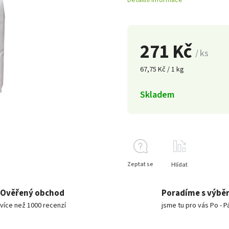
Detailní informace
271 Kč
/ ks
67,75 Kč / 1 kg
Skladem
Zeptat se
Hlídat
Ověřený obchod
Poradíme s výbě
více než 1000 recenzí
jsme tu pro vás Po - P