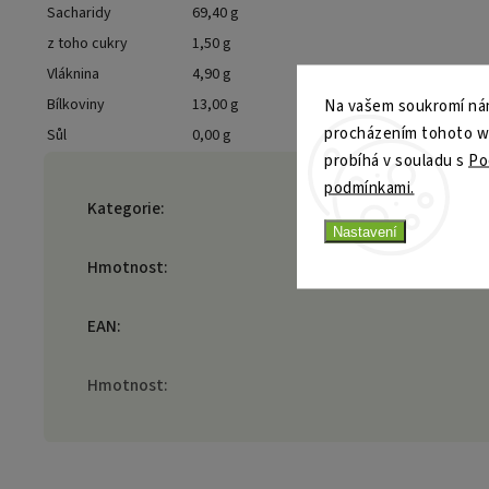
Sacharidy
69,40 g
z toho cukry
1,50 g
Vláknina
4,90 g
Na vašem soukromí nám
Bílkoviny
13,00 g
procházením tohoto web
Sůl
0,00 g
probíhá v souladu s
Po
podmínkami.
Kategorie
:
Nastavení
Hmotnost
:
EAN
:
Hmotnost
: