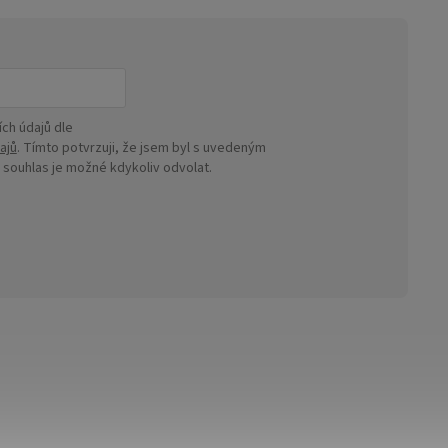
ch údajů dle
ajů
. Tímto potvrzuji, že jsem byl s uvedeným
ouhlas je možné kdykoliv odvolat.