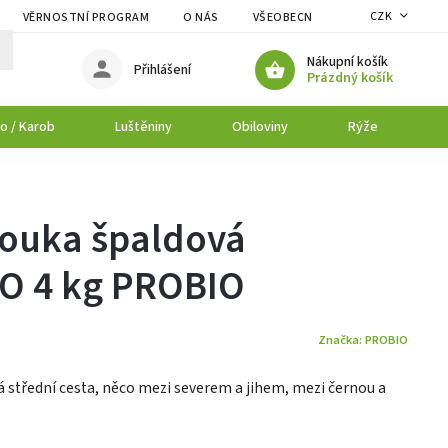
CZK
VĚRNOSTNÍ PROGRAM
O NÁS
VŠEOBECNÉ OBCHODNÍ PODMÍNK
Nákupní košík
Přihlášení
Prázdný košík
o / Karob
Luštěniny
Obiloviny
Rýže
P
ouka špaldová
IO 4 kg PROBIO
Značka:
PROBIO
á střední cesta, něco mezi severem a jihem, mezi černou a