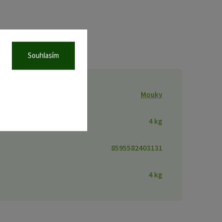
Souhlasím
Mouky
4 kg
8595582403131
4 kg