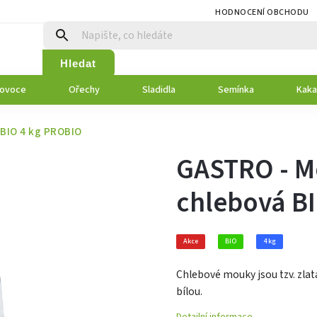
HODNOCENÍ OBCHODU
Hledat
 ovoce
Ořechy
Sladidla
Semínka
Kaka
BIO 4 kg PROBIO
GASTRO - M
chlebová B
Akce
BIO
4 kg
Chlebové mouky jsou tzv. zlat
bílou.