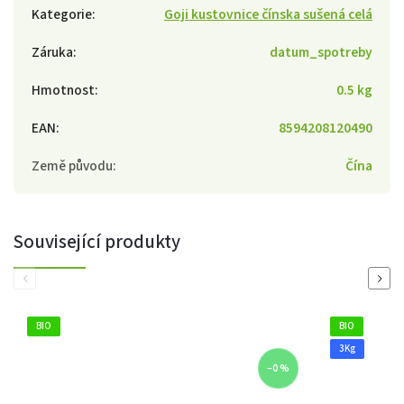
Kategorie
:
Goji kustovnice čínska sušená celá
Záruka
:
datum_spotreby
Hmotnost
:
0.5 kg
EAN
:
8594208120490
Země původu
:
Čína
Související produkty
Previous
Next
BIO
BIO
3Kg
–0 %