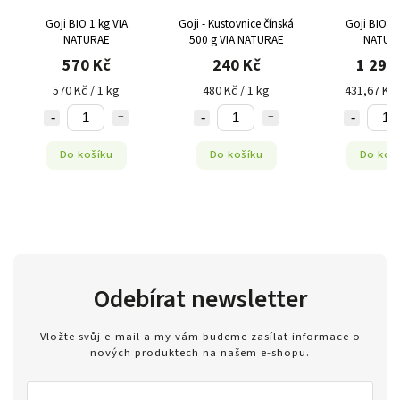
Goji BIO 1 kg VIA
Goji - Kustovnice čínská
Goji BIO 3 
NATURAE
500 g VIA NATURAE
NATUR
570 Kč
240 Kč
1 295
570 Kč / 1 kg
480 Kč / 1 kg
431,67 Kč 
Do košíku
Do košíku
Do koš
Odebírat newsletter
Vložte svůj e-mail a my vám budeme zasílat informace o
nových produktech na našem e-shopu.