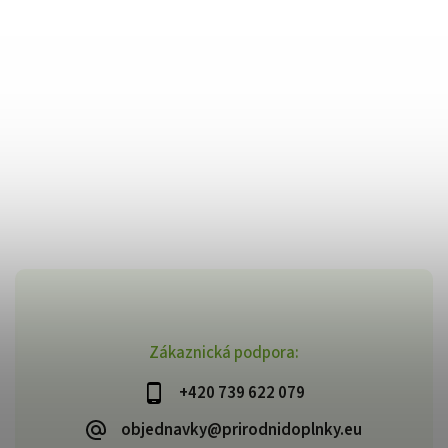
Zákaznická podpora:
+420 739 622 079
objednavky@prirodnidoplnky.eu