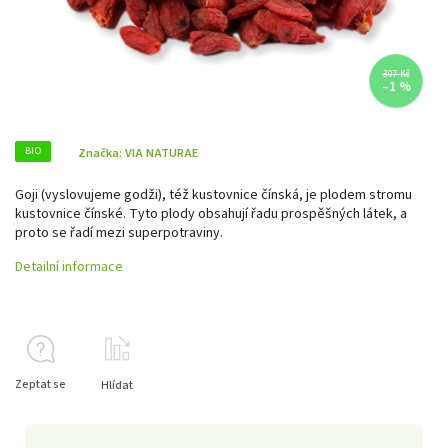
307 Kč
–1 %
BIO
Značka:
VIA NATURAE
Goji (vyslovujeme godži), též kustovnice čínská, je plodem stromu
kustovnice čínské. Tyto plody obsahují řadu prospěšných látek, a
proto se řadí mezi superpotraviny.
Detailní informace
Zeptat se
Hlídat