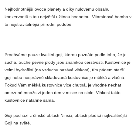
Nejhodnotnější ovoce planety a díky nulovému obsahu
konzervantů s tou největší užitnou hodnotou. Vitamínová bomba v
té nejstravitelnější přírodní podobě.
Prodáváme pouze kvalitní goji, kterou poznáte podle toho, že je
suchá. Suché pevné plody jsou známkou čerstvosti. Kustovnice je
velmi hydrofilní (na vzduchu nasává vlhkost), tím pádem starší
goji nebo nesprávně skladovaná kustovnice je měkká a vláčná.
Pokud Vám měkká kustovnice více chutná, je vhodné nechat
omezené množství jeden den v misce na stole. Vlhkost takto
kustovnice natáhne sama.
Goji pochází z čínské oblasti Ninxia, oblasti plodící nejkvalitnější
Goji na světě.