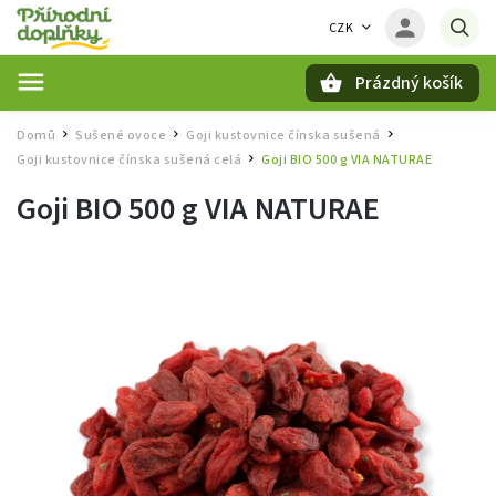
CZK
Prázdný košík
Hledat
Domů
Sušené ovoce
Goji kustovnice čínska sušená
/
/
/
Goji kustovnice čínska sušená celá
Goji BIO 500 g VIA NATURAE
/
Goji BIO 500 g VIA NATURAE