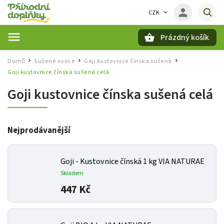
CZK
Prázdný košík
Hledat
Domů
Sušené ovoce
Goji kustovnice čínska sušená
/
/
/
Goji kustovnice čínska sušená celá
Goji kustovnice čínska sušená celá
Nejprodávanější
Goji - Kustovnice čínská 1 kg VIA NATURAE
Skladem
447 Kč