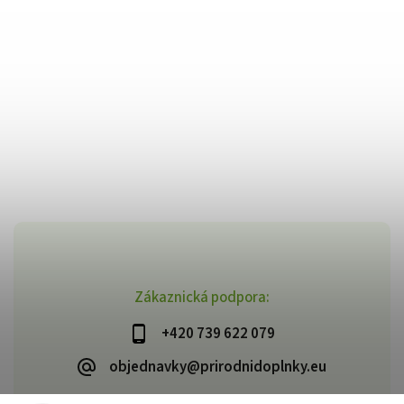
Zákaznická podpora:
+420 739 622 079
objednavky@prirodnidoplnky.eu