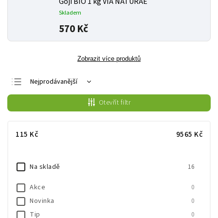
Goji BIO 1 kg VIA NATURAE
Skladem
570 Kč
Zobrazit více produktů
Nejprodávanější
Nejlevnější
Otevřít filtr
Nejdražší
Abecedně
115
Kč
9565
Kč
Na skladě
16
Akce
0
Novinka
0
Tip
0