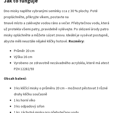
Jak to funguje
Dno misky naplňte vybranými semínky cca z 30 % plochy. Poté
propláchněte, přikryjte víkem, postavte na
tmavé místo a zalévejte vodou ráno a večer. Přebytečnou vodu, která
už protekla všemi patry, pravidelně vylévejte. Po sklizení úrody patro
misky opláchněte a můžete sázet znovu. Ideální je vysévat postupně,
abyste měli neustále nějaké klíčky hotové.
Rozměry:
Průměr 20 cm
Výška 16 cm
Vyrobeno ze zdravotně nezávadného acrylskla, které má atest
PZH 12282/93
Obsah balení:
3 ks klíčící misky o průměru 20 cm – možnost pěstovat 3 různé
druhy klíčku současně
1 ks horní víko
3 ks odpadový sifon
1 ks záchytná miska pro přebytečnou vodu