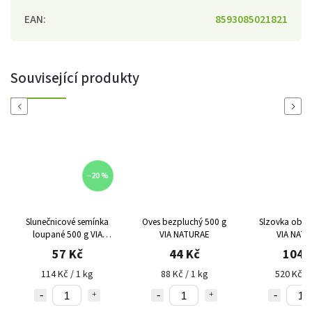
EAN
:
8593085021821
Související produkty
Previous
Next
–20 %
Slunečnicové semínka
Oves bezpluchý 500 g
Slzovka obec
loupané 500 g VIA
VIA NATURAE
VIA NAT
NATURAE
57 Kč
44 Kč
104 
114 Kč / 1 kg
88 Kč / 1 kg
520 Kč / 