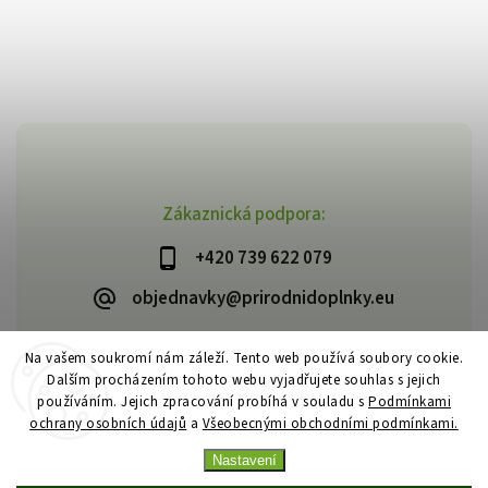
Zákaznická podpora:
+420 739 622 079
objednavky@prirodnidoplnky.eu
Na vašem soukromí nám záleží. Tento web používá soubory cookie.
Dalším procházením tohoto webu vyjadřujete souhlas s jejich
Copyright 2026
VIA NATURAE
. Všechna práva vyhrazena.
používáním. Jejich zpracování probíhá v souladu s
Podmínkami
Upravit nastavení cookies
ochrany osobních údajů
a
Všeobecnými obchodními podmínkami.
Vytvořil
Shoptet
| Design
Shoptak.cz
Nastavení