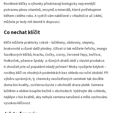
Rostlinné klíčky a výhonky představují biologicky nejcennější
potravinu plnou vitamínů, enzymů a minerálů, které potřebujeme
během celého roku. A vydrží vám naklíčené v chladničce až 14dní,
můžete je tedy mít denně k dispozici.
Co nechat klíčit
Klíčit můžete prakticky cokoli – luštěniny, obiloviny, olejniny,
brukvovité a různé další plodiny. Užívat si tak můžete řeřichy, mungo
fazolkových klíčků, hrachu, čočky, cizrny, červené řepy, hořčice,
ředkviček, pšenice špaldy a různých druhů obilí z vlastní produkce.
A zkoušeli jste už populární mladý ječmen? Misky využijete kdykoli –
rostliny klíčí ve vhodných podmínkách bez ohledu na roční období. Při
výběru správných, tj. chemicky neošetřených semínek tak docílíte
doma bio kvality, za kterou byste v obchodě draze platili. Semena
luštěnin a obilnin koupíte bežně v obchodech. Vybírejte dle vzhledu,
nejlépe v bio kvalitě, aby nebyla semena narušená a měla zachovánu
vysokou klíčivost.