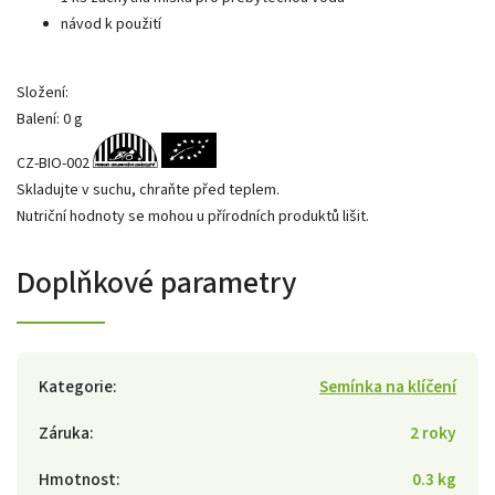
návod k použití
Složení:
Balení: 0 g
CZ-BIO-002
Skladujte v suchu, chraňte před teplem.
Nutriční hodnoty se mohou u přírodních produktů lišit.
Doplňkové parametry
Kategorie
:
Semínka na klíčení
Záruka
:
2 roky
Hmotnost
:
0.3 kg