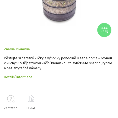
384 Kč
–4 %
Značka:
Biomiska
Pěstujte si čerstvé klíčky a výhonky pohodlně u sebe doma – rovnou
v kuchyni! S třípatrovou klíčící biomiskou to zvládnete snadno, rychle
a bez zbytečné námahy.
Detailní informace
Zeptat se
Hlídat