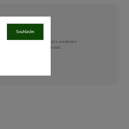
Souhlasím
ch údajů dle
ajů
. Tímto potvrzuji, že jsem byl s uvedeným
ouhlas je možné kdykoliv odvolat.