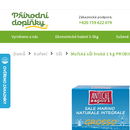
Zákaznická podpora:
+420 739 622 079
Vyrobeno u nás
Ekonomické balení 3-5kg
Sušené
Domů
Koření
Sůl
Mořská sůl hrubá 1 kg PROBI
/
/
/