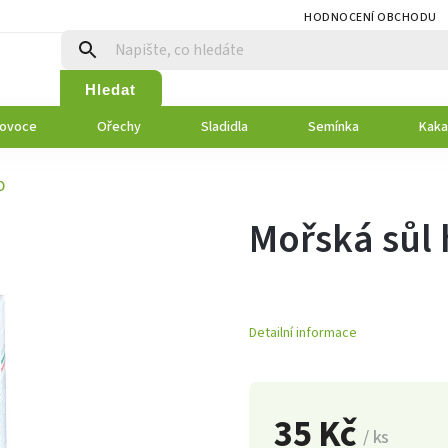
HODNOCENÍ OBCHODU
Hledat
 ovoce
Ořechy
Sladidla
Semínka
Kaka
O
Mořská sůl
Detailní informace
35 Kč
/ ks