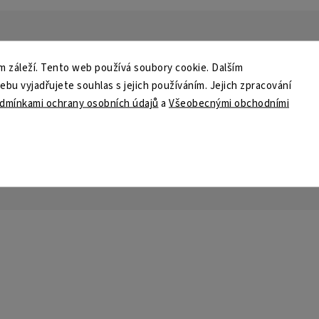
 záleží. Tento web používá soubory cookie. Dalším
er
u vyjadřujete souhlas s jejich používáním. Jejich zpracování
Souhlas se zpracováním osobní
dmínkami ochrany osobních údajů
a
Všeobecnými obchodními
Podmínek ochrany osobních úd
dokumentem seznámen. Tento s
formace o nových produktech na
Přihlásit se