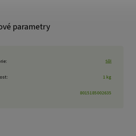
ové parametry
rie
:
Sůl
ost
:
1 kg
8015185002635