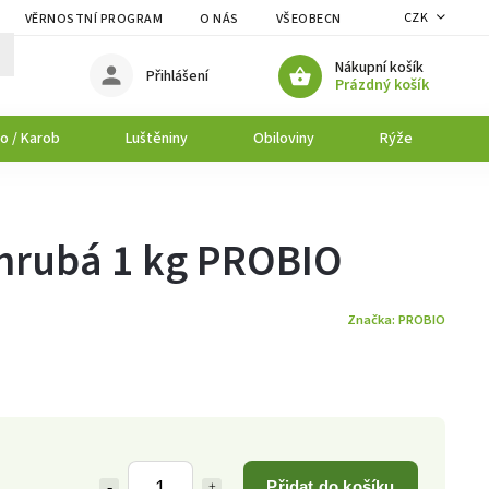
CZK
VĚRNOSTNÍ PROGRAM
O NÁS
VŠEOBECNÉ OBCHODNÍ PODMÍNK
Nákupní košík
Přihlášení
Prázdný košík
o / Karob
Luštěniny
Obiloviny
Rýže
P
 hrubá 1 kg PROBIO
Značka:
PROBIO
Přidat do košíku