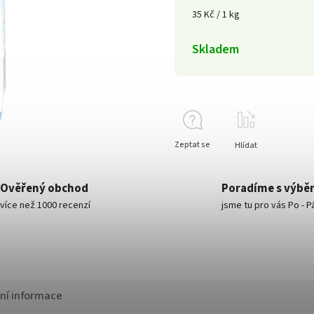
35 Kč / 1 kg
Skladem
Zeptat se
Hlídat
Ověřený obchod
Poradíme s výbě
více než 1000 recenzí
jsme tu pro vás Po - P
ní informace