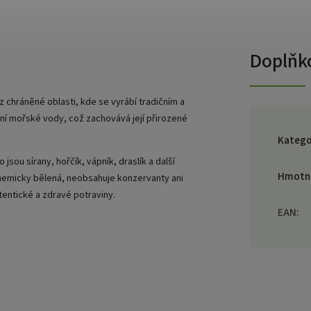
Doplňk
z chráněné oblasti, kde se vyrábí tradičním a
ní mořské vody, což zachovává její přirozené
Katego
jsou sírany, hořčík, vápník, draslík a další
Hmotn
chemicky bělená, neobsahuje konzervanty ani
autentické a zdravé potraviny.
EAN
: