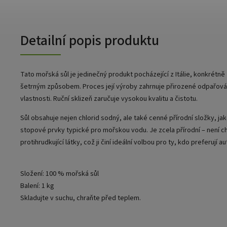
Detailní popis produktu
Tato mořská sůl je jedinečný produkt pocházející z Itálie, konkrétně 
šetrným způsobem. Proces její výroby zahrnuje přirozené odpařová
vlastnosti. Ruční sklizeň zaručuje vysokou kvalitu a čistotu.
Sůl obsahuje nejen chlorid sodný, ale také cenné přírodní složky, jako 
stopové prvky typické pro mořskou vodu. Je zcela přírodní – není 
protihrudkující látky, což ji činí ideální volbou pro ty, kdo preferují 
Složení: 100 % mořská sůl
Balení: 1 kg
Skladujte v suchu, chraňte před teplem.