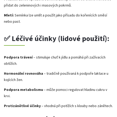
přidat do zeleninových i masových pokrmů.
Mletí:
Semínka lze umlít a použít jako přísadu do kořenících směsí
nebo past.
✅
Léčivé účinky (lidové použití):
Podpora trávení
– stimuluje chuť k jídlu a pomáhá při zažívacích
obtížích.
Hormonální rovnováha
– tradičně používaná k podpoře laktace u
kojících žen.
Podpora metabolismu
– může pomoci regulovat hladinu cukru v
krvi.
Protizánětlivé účinky
– vhodná při potížích s klouby nebo zánětech.