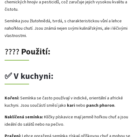
chemických hnojiv a pesticidů, což zaručuje jejich vysokou kvalitu a
čistotu.
Semínka jsou žlutohnědá, tvrdá, s charakteristickou vůní a lehce
nahořklou chutí. Jsou známá nejen svými kulinářskými, ale i léčivými
vlastnostmi.
????
Použití:
✅
V kuchyni:
Koření:
Semínka se často používají v indické, orientální a africké
kuchyni. Jsou součástí směsí jako
kari
nebo
panch phoron
.
Naklíčená semínka:
Klíčky pískavice mají jemně hořkou chuť a jsou
ideální do salátů nebo na pečivo.
Pražení:
Lehce opražená semínka získají oříškovou chuť a mohou se