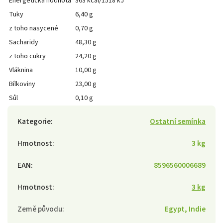
Energetická hodnota
363 kcal/1518 kJ
Tuky
6,40 g
z toho nasycené
0,70 g
Sacharidy
48,30 g
z toho cukry
24,20 g
Vláknina
10,00 g
Bílkoviny
23,00 g
Sůl
0,10 g
Kategorie
:
Ostatní semínka
Hmotnost
:
3 kg
EAN
:
8596560006689
Hmotnost
:
3 kg
Země původu
:
Egypt, Indie