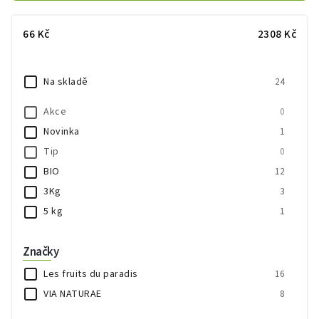
Nejdražší
Abecedně
66
Kč
2308
Kč
Na skladě
24
Akce
0
Novinka
1
Tip
0
BIO
12
3Kg
3
5 kg
1
Značky
Les fruits du paradis
16
VIA NATURAE
8