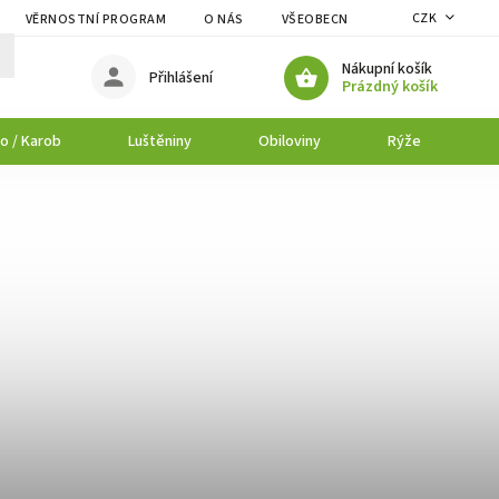
CZK
VĚRNOSTNÍ PROGRAM
O NÁS
VŠEOBECNÉ OBCHODNÍ PODMÍNK
Nákupní košík
Přihlášení
Prázdný košík
o / Karob
Luštěniny
Obiloviny
Rýže
P