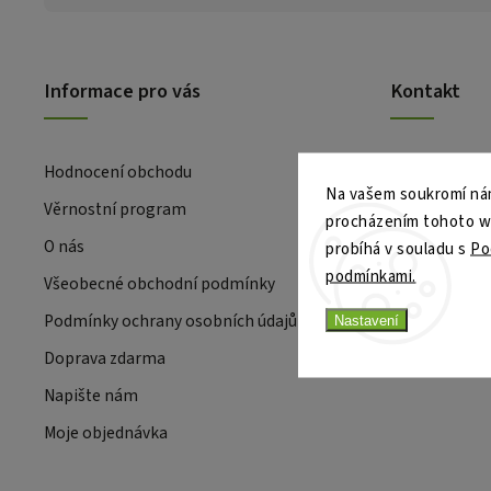
Informace pro vás
Kontakt
Hodnocení obchodu
Na vašem soukromí nám
Věrnostní program
procházením tohoto web
O nás
probíhá v souladu s
Po
podmínkami.
Všeobecné obchodní podmínky
Podmínky ochrany osobních údajů
Nastavení
Doprava zdarma
Napište nám
Moje objednávka