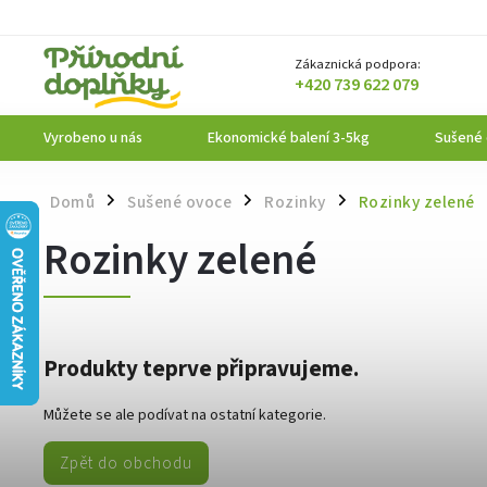
Zákaznická podpora:
+420 739 622 079
Vyrobeno u nás
Ekonomické balení 3-5kg
Sušené
Domů
Sušené ovoce
Rozinky
Rozinky zelené
/
/
/
Rozinky zelené
Produkty teprve připravujeme.
Můžete se ale podívat na ostatní kategorie.
Zpět do obchodu