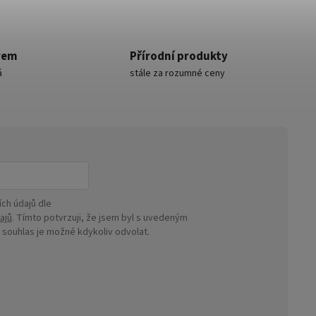
rem
Přírodní produkty
á
stále za rozumné ceny
ch údajů dle
ajů
. Tímto potvrzuji, že jsem byl s uvedeným
ouhlas je možné kdykoliv odvolat.