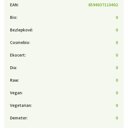
EAN
:
8594037110402
Bio
:
0
Bezlepkové
:
0
Cosmebio
:
0
Ekocert
:
0
Dia
:
0
Raw
:
0
Vegan
:
0
Vegetarian
:
0
Demeter
:
0