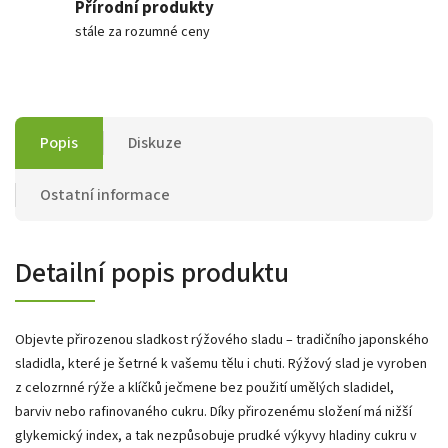
Přírodní produkty
stále za rozumné ceny
Popis
Diskuze
Ostatní informace
Detailní popis produktu
Objevte přirozenou sladkost rýžového sladu – tradičního japonského
sladidla, které je šetrné k vašemu tělu i chuti. Rýžový slad je vyroben
z celozrnné rýže a klíčků ječmene bez použití umělých sladidel,
barviv nebo rafinovaného cukru. Díky přirozenému složení má nižší
glykemický index, a tak nezpůsobuje prudké výkyvy hladiny cukru v