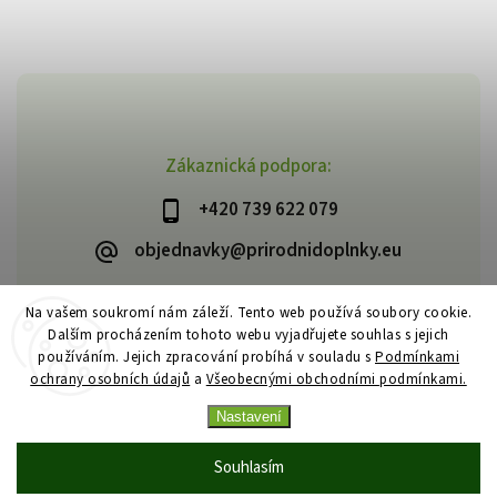
Zákaznická podpora:
+420 739 622 079
objednavky@prirodnidoplnky.eu
Na vašem soukromí nám záleží. Tento web používá soubory cookie.
Dalším procházením tohoto webu vyjadřujete souhlas s jejich
Copyright 2026
VIA NATURAE
. Všechna práva vyhrazena.
používáním. Jejich zpracování probíhá v souladu s
Podmínkami
Upravit nastavení cookies
ochrany osobních údajů
a
Všeobecnými obchodními podmínkami.
Vytvořil
Shoptet
| Design
Shoptak.cz
Nastavení
Souhlasím