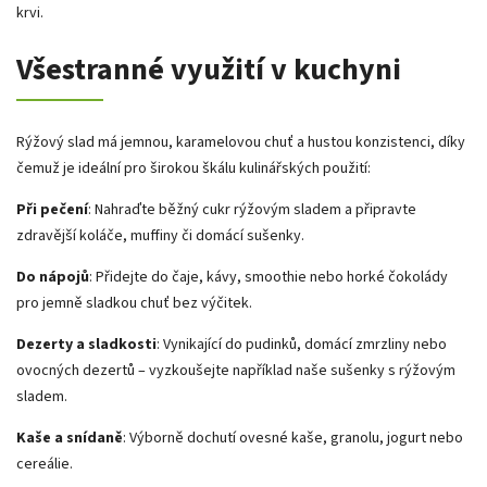
krvi.
Všestranné využití v kuchyni
Rýžový slad má jemnou, karamelovou chuť a hustou konzistenci, díky
čemuž je ideální pro širokou škálu kulinářských použití:
Při pečení
: Nahraďte běžný cukr rýžovým sladem a připravte
zdravější koláče, muffiny či domácí sušenky.
Do nápojů
: Přidejte do čaje, kávy, smoothie nebo horké čokolády
pro jemně sladkou chuť bez výčitek.
Dezerty a sladkosti
: Vynikající do pudinků, domácí zmrzliny nebo
ovocných dezertů – vyzkoušejte například naše sušenky s rýžovým
sladem.
Kaše a snídaně
: Výborně dochutí ovesné kaše, granolu, jogurt nebo
cereálie.