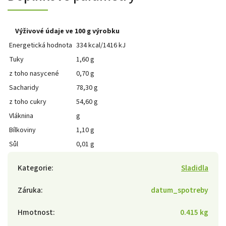
Výživové údaje ve 100 g výrobku
Energetická hodnota
334 kcal/1416 kJ
Tuky
1,60 g
z toho nasycené
0,70 g
Sacharidy
78,30 g
z toho cukry
54,60 g
Vláknina
g
Bílkoviny
1,10 g
Sůl
0,01 g
Kategorie
:
Sladidla
Záruka
:
datum_spotreby
Hmotnost
:
0.415 kg