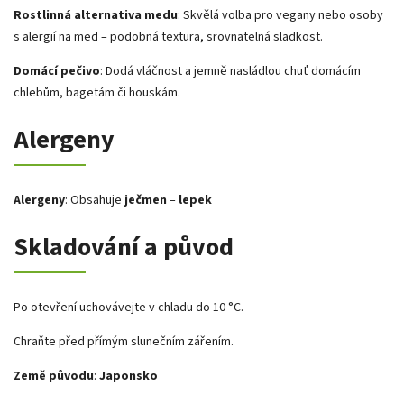
Rostlinná alternativa medu
: Skvělá volba pro vegany nebo osoby
s alergií na med – podobná textura, srovnatelná sladkost.
Domácí pečivo
: Dodá vláčnost a jemně nasládlou chuť domácím
chlebům, bagetám či houskám.
Alergeny
Alergeny
: Obsahuje
ječmen
–
lepek
Skladování a původ
Po otevření uchovávejte v chladu do 10 °C.
Chraňte před přímým slunečním zářením.
Země původu
:
Japonsko