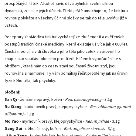
prospěšných látek. Alkohol navíc dává bylinkám velmi silnou
dynamiku, zesiluje jejich účinek. Efekt ještě umocňuje to, že tinkturu
rovnou polykáte a všechny účinné složky se tak do těla uvolňují již v
ústech.
Receptury YaoMedica tinktur vycházejí ze zkušeností a ověřených
postupů tradiční čínské medicíny, která existuje už více jak 4 000 let.
Čínská medicína vidí člověka a jeho tělo jako celek a zároveň ho
chápe jako součást okolního prostředí. Klíčem k vypořádání se s
obtížemi, které nám do cesty staví současný životní styl, jsou
rovnováha a harmonie. Ty vám pomáhají řešit problémy jak na úrovni
fyzického těla, tak psychiky.
Složení:
San Qi
- ženšen nepravý, kořen -
Rad. pseudoginseng
- 3,1g
Ru Xiang
- kadidlovník pravý, klejopryskyřice -
Res. olibanum (gummi
olibanum)
- 3,1g
Mo Yao
- myrhovník pravý, klejopryskyřice -
Res. myrrhae
- 3,1g
Dang Gui
- děhel čínský, kořen -
Rad. angelicae sinensis
- 3,1g
Ji Xue Teng
- toulec laločný, kořen, stonek -
Caulis milletiae seu