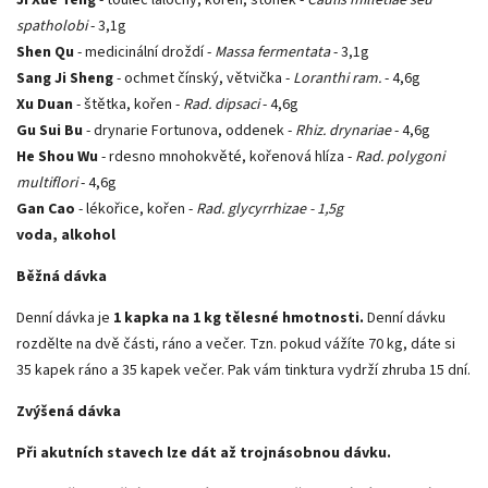
spatholobi
- 3,1g
Shen Qu
- medicinální droždí -
Massa fermentata
- 3,1g
Sang Ji Sheng
- ochmet čínský, větvička -
Loranthi ram.
- 4,6g
Xu Duan
- štětka, kořen -
Rad. dipsaci
- 4,6g
Gu Sui Bu
- drynarie Fortunova, oddenek -
Rhiz. drynariae
- 4,6g
He Shou Wu
- rdesno mnohokvěté, kořenová hlíza -
Rad. polygoni
multiflori
- 4,6g
Gan Cao
- lékořice, kořen -
Rad. glycyrrhizae - 1,5g
voda, alkohol
Běžná dávka
Denní dávka je
1 kapka na 1 kg tělesné hmotnosti.
Denní dávku
rozdělte na dvě části, ráno a večer. Tzn. pokud vážíte 70 kg, dáte si
35 kapek ráno a 35 kapek večer. Pak vám tinktura vydrží zhruba 15 dní.
Zvýšená dávka
Při akutních stavech lze dát až trojnásobnou dávku.