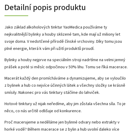
Detailní popis produktu
Jako základ alkoholových tinktur YaoMedica používáme ty
nejkvalitnější bylinky a houby sklizené tam, kde mají už miliony let
svoje doma. V nedotčené přírodě čínské vrchoviny. Díky tomu jsou
plné energie, která k vám při užití produktů proudí.
Bylinky a houby nejprve na speciálním stroji nadrtíme na velmi jemný
prášek a poté si měsíc odpočinou v 50% lihu. Tomu se říká macerace.
Macerát každý den promícháváme a dynamizujeme, aby se vyloučilo
z bylinek a hub co nejvíce účinných látek a všechny složky se krásně
smísily. Nakonec pro vás tinktury stáčíme do lahviček.
Hotové tinktury už nijak neředíme, aby jim zůstala všechna síla. To je
něco, co nás určitě odlišuje od konkurence.
Proč macerujeme a neděláme jen bylinné odvary nebo extrakty v
horké vodě? Během macerace se z bylin a hub uvolní daleko více