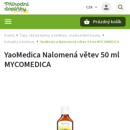
CZK
Prázdný košík
Hledat
Domů
Čaje, léčivé byliny a tinktury, medicinální houby
/
/
Extrakty a tinktury
YaoMedica Nalomená větev 50 ml MYCOMEDICA
/
YaoMedica Nalomená větev 50 ml
MYCOMEDICA