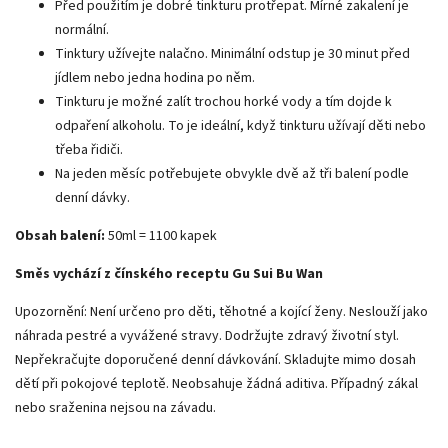
Před použitím je dobré tinkturu protřepat. Mírné zakalení je
normální.
Tinktury užívejte nalačno. Minimální odstup je 30 minut před
jídlem nebo jedna hodina po něm.
Tinkturu je možné zalít trochou horké vody a tím dojde k
odpaření alkoholu. To je ideální, když tinkturu užívají děti nebo
třeba řidiči.
Na jeden měsíc potřebujete obvykle dvě až tři balení podle
denní dávky.
Obsah balení:
50ml = 1100 kapek
Směs vychází z čínského receptu Gu Sui Bu Wan
Upozornění: Není určeno pro děti, těhotné a kojící ženy. Neslouží jako
náhrada pestré a vyvážené stravy. Dodržujte zdravý životní styl.
Nepřekračujte doporučené denní dávkování. Skladujte mimo dosah
dětí při pokojové teplotě. Neobsahuje žádná aditiva. Případný zákal
nebo sraženina nejsou na závadu.