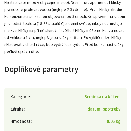
klíčit na vatě nebo v obyčejné misce). Nesmíme zapomenout klíčky
pravidelně prolévat vodou (nejlépe 2-3x denně). První klíčky vhodné
ke konzumaci se začnou objevovat po 3 dnech. Ke správnému klíčení
je vhodná teplota (18-22 stupňů C) a denní světlo, nikdy neumisťujte
misky s klíčky na přímé sluneční světlo!!! Klíčky můžeme konzumovat
od velikosti 1 cm, nejlepší jsou klíčky 4 -6 cm. Po vyklíčení lze klíčky
skladovat v chladničce, kde vydrží cca týden, Před konzumací klíčky
pečlivě opláchněte.
Doplňkové parametry
Kategorie
:
Semínka na klíčení
Záruka
:
datum_spotreby
Hmotnost
:
0.05 kg