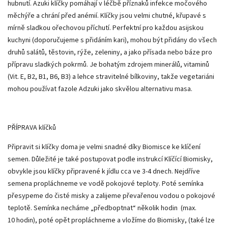
hubnutí. Azuki klíčky pomáhají v léčbě příznaků infekce močového
měchýře a chrání před anémií. Klíčky jsou velmi chutné, křupavé s
mírně sladkou ořechovou příchutí. Perfektní pro každou asijskou
kuchyni (doporučujeme s přidáním kari), mohou být přidány do všech
druhů salátů, těstovin, rýže, zeleniny, a jako přísada nebo báze pro
přípravu sladkých pokrmů. Je bohatým zdrojem minerálů, vitaminů
(Vit. E, B2, B1, B6, B3) a lehce stravitelné bílkoviny, takže vegetariáni
mohou používat fazole Adzuki jako skvělou alternativu masa.
PŘÍPRAVA klíčků
Připravit si klíčky doma je velmi snadné díky Biomisce ke klíčení
semen. Důležité je také postupovat podle instrukcí Klíčící Biomisky,
obvykle jsou klíčky připravené k jídlu cca ve 3-4 dnech. Nejdříve
semena propláchneme ve vodě pokojové teploty. Poté semínka
přesypeme do čisté misky a zalijeme převařenou vodou o pokojové
teplotě. Semínka necháme „předboptnat“ několik hodin (max.
10 hodin), poté opět propláchneme a vložíme do Biomisky, (také lze