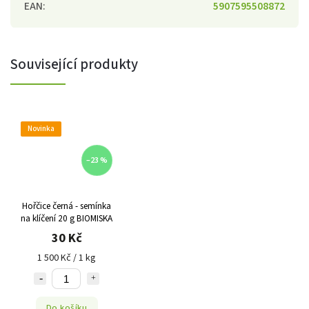
EAN
:
5907595508872
Související produkty
Novinka
–23 %
Hořčice černá - semínka
na klíčení 20 g BIOMISKA
30 Kč
1 500 Kč / 1 kg
Do košíku