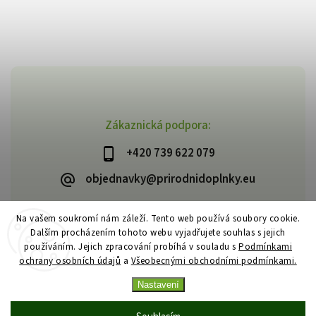
Zákaznická podpora:
+420 739 622 079
objednavky@prirodnidoplnky.eu
Na vašem soukromí nám záleží. Tento web používá soubory cookie.
Dalším procházením tohoto webu vyjadřujete souhlas s jejich
Copyright 2026
VIA NATURAE
. Všechna práva vyhrazena.
používáním. Jejich zpracování probíhá v souladu s
Podmínkami
Upravit nastavení cookies
ochrany osobních údajů
a
Všeobecnými obchodními podmínkami.
Vytvořil
Shoptet
| Design
Shoptak.cz
Nastavení