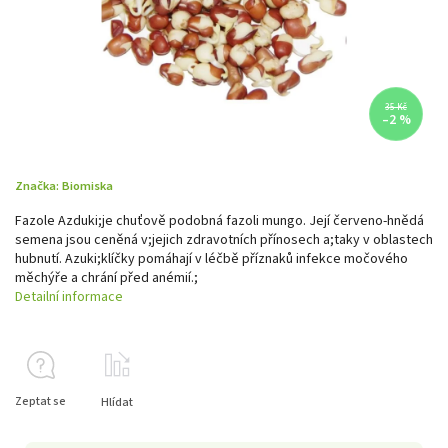
35 Kč
–2 %
Značka:
Biomiska
Fazole Azduki;je chuťově podobná fazoli mungo. Její červeno-hnědá
semena jsou ceněná v;jejich zdravotních přínosech a;taky v oblastech
hubnutí. Azuki;klíčky pomáhají v léčbě příznaků infekce močového
měchýře a chrání před anémií.;
Detailní informace
Zeptat se
Hlídat