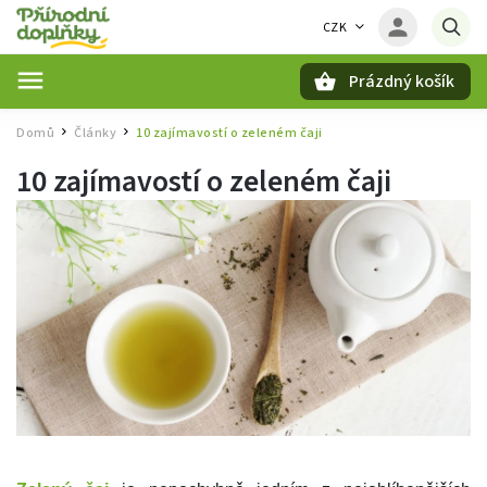
CZK
Prázdný košík
Hledat
Domů
Články
10 zajímavostí o zeleném čaji
/
/
10 zajímavostí o zeleném čaji