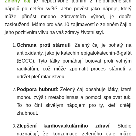
Zelený čaj
je nepochybně jedním z nejoblíbenějších
nápojů po celém světě. Jeho pověst jako nápoje, který
může přinést mnoho zdravotních výhod, je dobře
zasloužená. Máme pro vás 10 zajímavostí o zeleném čaji a
jeho pozitivním vlivu na váš zdravý životní styl.
Ochrana proti stárnutí
: Zelený čaj je bohatý na
antioxidanty, jako je katechin epigalokatechin-3-galát
(EGCG). Tyto látky pomáhají bojovat proti volným
radikálům, což může zpomalit proces stárnutí a
udržet pleť mladistvou.
Podpora hubnutí
: Zelený čaj obsahuje látky, které
mohou zvýšit metabolismus a pomoci spalovat tuk.
To ho činí skvělým nápojem pro ty, kteří chtějí
zhubnout.
Zlepšení kardiovaskulárního zdraví
: Studie
naznačují, že konzumace zeleného čaje může