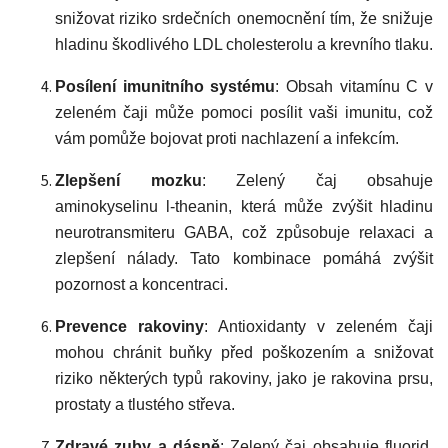
snižovat riziko srdečních onemocnění tím, že snižuje
hladinu škodlivého LDL cholesterolu a krevního tlaku.
Posílení imunitního systému
: Obsah vitamínu C v
zeleném čaji může pomoci posílit vaši imunitu, což
vám pomůže bojovat proti nachlazení a infekcím.
Zlepšení mozku
: Zelený čaj obsahuje
aminokyselinu l-theanin, která může zvýšit hladinu
neurotransmiteru GABA, což způsobuje relaxaci a
zlepšení nálady. Tato kombinace pomáhá zvýšit
pozornost a koncentraci.
Prevence rakoviny
: Antioxidanty v zeleném čaji
mohou chránit buňky před poškozením a snižovat
riziko některých typů rakoviny, jako je rakovina prsu,
prostaty a tlustého střeva.
Zdravé zuby a dásně
: Zelený čaj obsahuje fluorid,